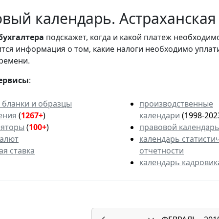
вый календарь. Астраханская 
бухгалтера
подскажет, когда и какой платеж необходи
вится информация о том, какие налоги необходимо уплат
ремени.
ервисы
:
 бланки и образцы
производственные
ения
(
1267+
)
календари
(1998-202
ляторы
(
100+
)
правовой календар
валют
календарь статисти
ая ставка
отчетности
календарь кадровик