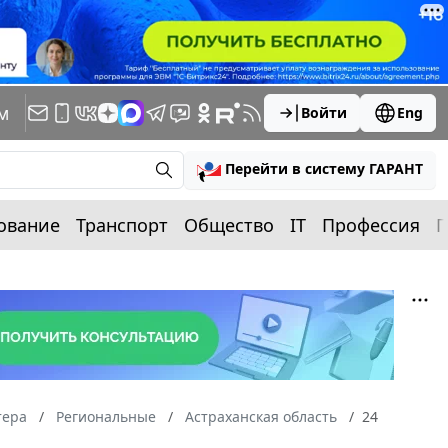
м
Войти
Eng
Перейти в систему ГАРАНТ
ование
Транспорт
Общество
IT
Профессия
П
тера
Региональные
Астраханская область
24