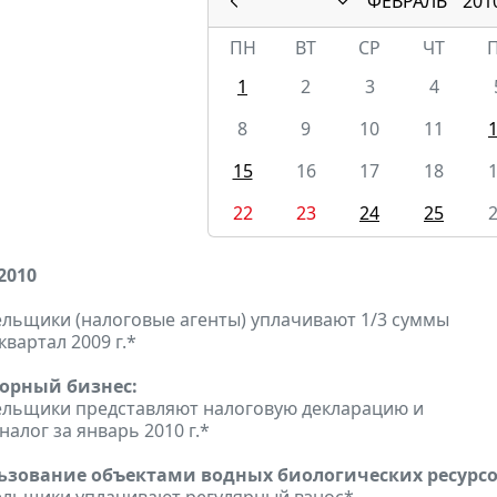
ФЕВРАЛЬ
201
ПН
ВТ
СР
ЧТ
1
2
3
4
8
9
10
11
15
16
17
18
22
23
24
25
2010
льщики (налоговые агенты) уплачивают 1/3 суммы
квартал 2009 г.*
горный бизнес:
ельщики представляют налоговую декларацию и
алог за январь 2010 г.*
льзование объектами водных биологических ресурсо