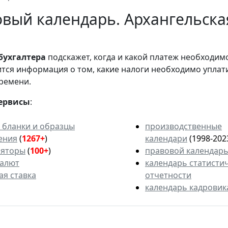
вый календарь. Архангельская
бухгалтера
подскажет, когда и какой платеж необходи
вится информация о том, какие налоги необходимо уплат
ремени.
ервисы
:
 бланки и образцы
производственные
ения
(
1267+
)
календари
(1998-202
ляторы
(
100+
)
правовой календар
валют
календарь статисти
ая ставка
отчетности
календарь кадровик