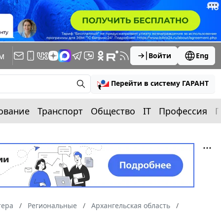
м
Войти
Eng
Перейти в систему ГАРАНТ
ование
Транспорт
Общество
IT
Профессия
П
тера
Региональные
Архангельская область