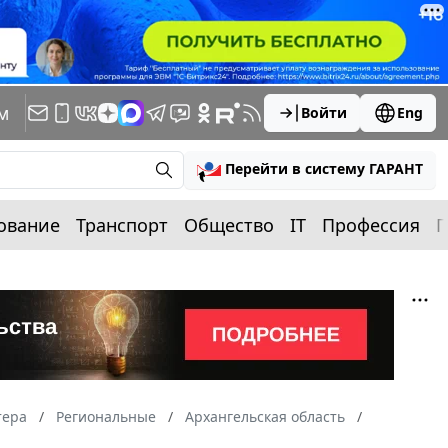
м
Войти
Eng
Перейти в систему ГАРАНТ
ование
Транспорт
Общество
IT
Профессия
П
тера
Региональные
Архангельская область