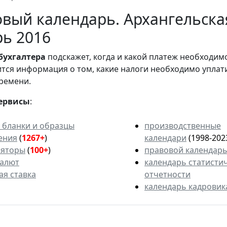
вый календарь. Архангельская
ь 2016
бухгалтера
подскажет, когда и какой платеж необходи
вится информация о том, какие налоги необходимо уплат
ремени.
ервисы
:
 бланки и образцы
производственные
ения
(
1267+
)
календари
(1998-202
ляторы
(
100+
)
правовой календар
валют
календарь статисти
ая ставка
отчетности
календарь кадровик