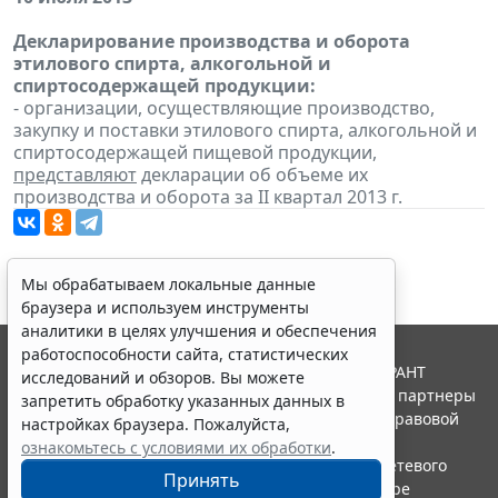
Декларирование производства и оборота
этилового спирта, алкогольной и
спиртосодержащей продукции:
- организации, осуществляющие производство,
закупку и поставки этилового спирта, алкогольной и
спиртосодержащей пищевой продукции,
представляют
декларации об объеме их
производства и оборота за II квартал 2013 г.
Мы обрабатываем локальные данные
браузера и используем инструменты
аналитики в целях улучшения и обеспечения
работоспособности сайта, статистических
© ООО "НПП "ГАРАНТ-СЕРВИС", 2026. Система ГАРАНТ
исследований и обзоров. Вы можете
выпускается с 1990 года. Компания "Гарант" и ее партнеры
запретить обработку указанных данных в
являются участниками Российской ассоциации правовой
настройках браузера. Пожалуйста,
информации ГАРАНТ.
ознакомьтесь с условиями их обработки
.
Портал ГАРАНТ.РУ зарегистрирован в качестве сетевого
Принять
издания Федеральной службой по надзору в сфере