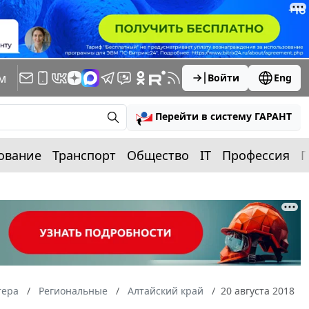
м
Войти
Eng
Перейти в систему ГАРАНТ
ование
Транспорт
Общество
IT
Профессия
П
тера
Региональные
Алтайский край
20 августа 2018