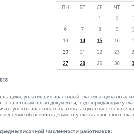
ПН
ВТ
СР
ЧТ
1
2
6
7
8
9
13
14
15
16
20
21
22
23
27
28
29
30
2018
тельщики
, уплатившие авансовый платеж акциза по алк
ют
в налоговый орган
документы
, подтверждающие уплату
я от уплаты авансового платежа акциза налогоплател
извещение
об освобождении от уплаты авансового плат
 среднесписочной численности работников: