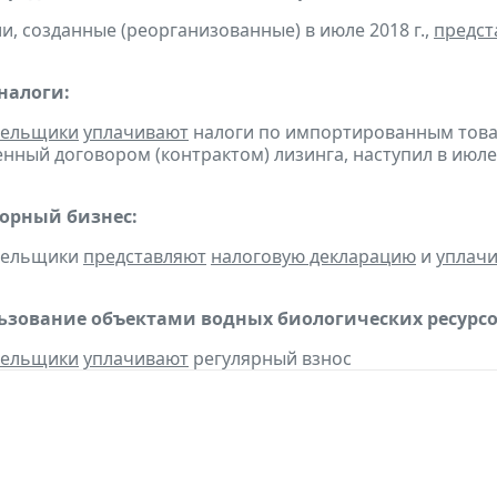
и, созданные (реорганизованные) в июле 2018 г.,
предст
налоги:
тельщики
уплачивают
налоги по импортированным товара
нный договором (контрактом) лизинга, наступил в июле
горный бизнес:
ательщики
представляют
налоговую декларацию
и
уплач
льзование объектами водных биологических ресурсо
тельщики
уплачивают
регулярный взнос