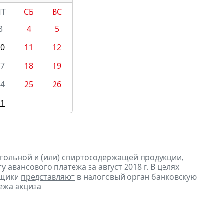
ПТ
СБ
ВС
3
4
5
10
11
12
17
18
19
24
25
26
31
огольной и (или) спиртосодержащей продукции,
 авансового платежа за август 2018 г. В целях
ьщики
представляют
в налоговый орган банковскую
ежа акциза