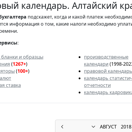
вый календарь. Алтайский кра
бухгалтера
подскажет, когда и какой платеж необходи
вится информация о том, какие налоги необходимо уплат
ремени.
ервисы
:
 бланки и образцы
производственные
ения
(
1267+
)
календари
(1998-202
ляторы
(
100+
)
правовой календар
валют
календарь статисти
ая ставка
отчетности
календарь кадровик
АВГУСТ
2018