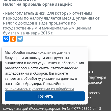
Налог на прибыль организаций:
- налогоплательщики, для которых отчетным
периодом по налогу является месяц,
уплачивают
налог с доходов в виде процентов по
государственным и муниципальным ценным
бумагам за январь 2016 г.
Мы обрабатываем локальные данные
браузера и используем инструменты
аналитики в целях улучшения и обеспечения
работоспособности сайта, статистических
© ООО "НПП "ГАРАНТ-СЕРВИС", 2026. Система ГАРАНТ
исследований и обзоров. Вы можете
выпускается с 1990 года. Компания "Гарант" и ее партнеры
запретить обработку указанных данных в
являются участниками Российской ассоциации правовой
настройках браузера. Пожалуйста,
информации ГАРАНТ.
ознакомьтесь с условиями их обработки
.
Портал ГАРАНТ.РУ зарегистрирован в качестве сетевого
Принять
издания Федеральной службой по надзору в сфере
связи,информационных технологий и массовых
коммуникаций (Роскомнадзором), Эл № ФС77-58365 от 18