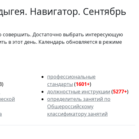
дыгея. Навигатор. Сентябрь
мо совершить. Достаточно выбрать интересующую
ить в этот день. Календарь обновляется в режиме
профессиональные
3)
стандарты
(
1601+
)
ь
должностные инструкции
(
5277+
)
ческой
определитель занятий по
Общероссийскому
а
классификатору занятий