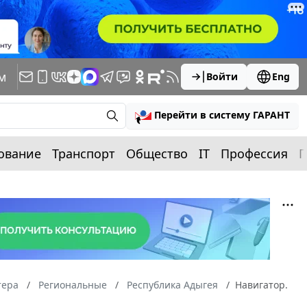
м
Войти
Eng
Перейти в систему ГАРАНТ
ование
Транспорт
Общество
IT
Профессия
П
тера
Региональные
Республика Адыгея
Навигатор.