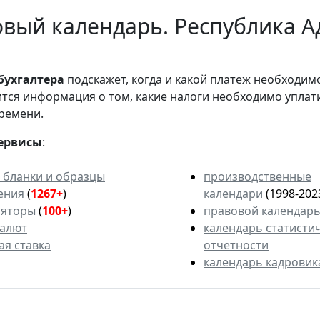
вый календарь. Республика А
бухгалтера
подскажет, когда и какой платеж необходи
вится информация о том, какие налоги необходимо уплат
ремени.
ервисы
:
 бланки и образцы
производственные
ения
(
1267+
)
календари
(1998-202
ляторы
(
100+
)
правовой календар
валют
календарь статисти
ая ставка
отчетности
календарь кадровик