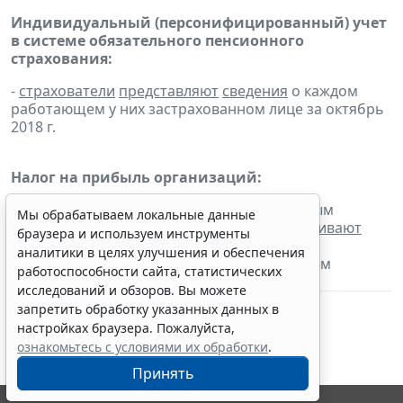
Индивидуальный (персонифицированный) учет
в системе обязательного пенсионного
страхования:
-
страхователи
представляют
сведения
о каждом
работающем у них застрахованном лице за октябрь
2018 г.
Налог на прибыль организаций:
- налогоплательщики, для которых отчетным
Мы обрабатываем локальные данные
периодом по налогу является месяц,
уплачивают
браузера и используем инструменты
налог с доходов в виде процентов по
аналитики в целях улучшения и обеспечения
государственным и муниципальным ценным
работоспособности сайта, статистических
бумагам за октябрь 2018 г.
исследований и обзоров. Вы можете
запретить обработку указанных данных в
настройках браузера. Пожалуйста,
ознакомьтесь с условиями их обработки
.
Принять