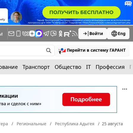
м
Войти
Eng
Перейти в систему ГАРАНТ
ование
Транспорт
Общество
IT
Профессия
П
тера
Региональные
Республика Адыгея
25 августа