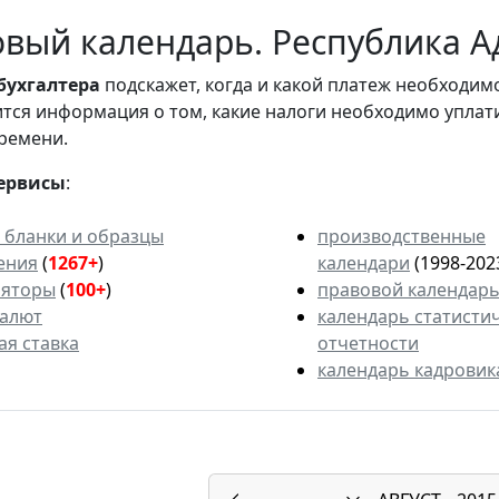
вый календарь. Республика Ад
бухгалтера
подскажет, когда и какой платеж необходи
вится информация о том, какие налоги необходимо уплат
ремени.
ервисы
:
 бланки и образцы
производственные
ения
(
1267+
)
календари
(1998-202
ляторы
(
100+
)
правовой календар
валют
календарь статисти
ая ставка
отчетности
календарь кадровик