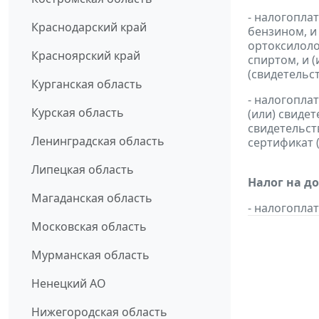
- налогопла
Краснодарский край
бензином, и
ортоксилоло
Красноярский край
спиртом, и 
(свидетельс
Курганская область
- налогопла
Курская область
(или) свиде
свидетельст
Ленинградская область
сертификат 
Липецкая область
Налог на д
Магаданская область
- налогопл
Московская область
Мурманская область
Ненецкий АО
Нижегородская область