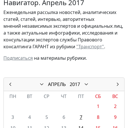
Навигатор. Апрель 2017
Еженедельная рассылка новостей, аналитических
статей, статей, интервью, авторитетных
мнений независимых экспертов и официальных лиц,
а также актуальные инфографики, исследования и
консультации экспертов службы Правового
консалтинга ГАРАНТ из рубрики
"Транспорт"
.
Подписаться
на материалы рубрики.
АПРЕЛЬ
2017
ПН
ВТ
СР
ЧТ
ПТ
СБ
ВС
1
2
3
4
5
6
7
8
9
10
11
12
13
14
15
16