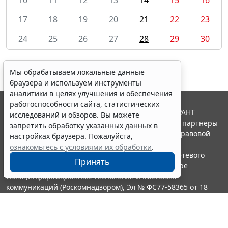
17
18
19
20
21
22
23
24
25
26
27
28
29
30
Мы обрабатываем локальные данные
браузера и используем инструменты
аналитики в целях улучшения и обеспечения
работоспособности сайта, статистических
© ООО "НПП "ГАРАНТ-СЕРВИС", 2026. Система ГАРАНТ
исследований и обзоров. Вы можете
выпускается с 1990 года. Компания "Гарант" и ее партнеры
запретить обработку указанных данных в
являются участниками Российской ассоциации правовой
настройках браузера. Пожалуйста,
информации ГАРАНТ.
ознакомьтесь с условиями их обработки
.
Портал ГАРАНТ.РУ зарегистрирован в качестве сетевого
Принять
издания Федеральной службой по надзору в сфере
связи,информационных технологий и массовых
коммуникаций (Роскомнадзором), Эл № ФС77-58365 от 18
июня 2014 года.
16+