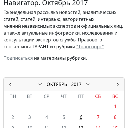
Навигатор. Октябрь 2017
Еженедельная рассылка новостей, аналитических
статей, статей, интервью, авторитетных
мнений независимых экспертов и официальных лиц,
а также актуальные инфографики, исследования и
консультации экспертов службы Правового
консалтинга ГАРАНТ из рубрики
"Транспорт"
.
Подписаться
на материалы рубрики.
ОКТЯБРЬ
2017
ПН
ВТ
СР
ЧТ
ПТ
СБ
ВС
1
2
3
4
5
6
7
8
9
10
11
12
13
14
15