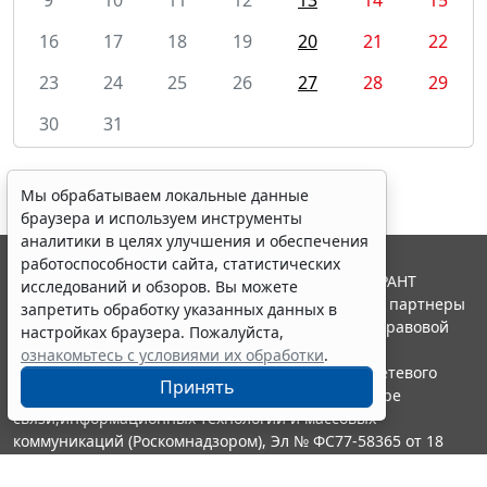
16
17
18
19
20
21
22
23
24
25
26
27
28
29
30
31
Мы обрабатываем локальные данные
браузера и используем инструменты
аналитики в целях улучшения и обеспечения
работоспособности сайта, статистических
© ООО "НПП "ГАРАНТ-СЕРВИС", 2026. Система ГАРАНТ
исследований и обзоров. Вы можете
выпускается с 1990 года. Компания "Гарант" и ее партнеры
запретить обработку указанных данных в
являются участниками Российской ассоциации правовой
настройках браузера. Пожалуйста,
информации ГАРАНТ.
ознакомьтесь с условиями их обработки
.
Портал ГАРАНТ.РУ зарегистрирован в качестве сетевого
Принять
издания Федеральной службой по надзору в сфере
связи,информационных технологий и массовых
коммуникаций (Роскомнадзором), Эл № ФС77-58365 от 18
июня 2014 года.