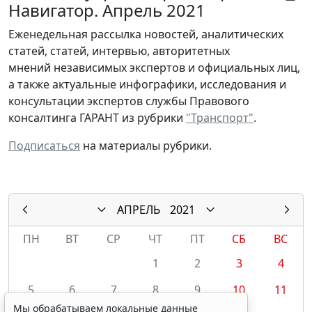
Навигатор. Апрель 2021
Еженедельная рассылка новостей, аналитических
статей, статей, интервью, авторитетных
мнений независимых экспертов и официальных лиц,
а также актуальные инфографики, исследования и
консультации экспертов службы Правового
консалтинга ГАРАНТ из рубрики
"Транспорт"
.
Подписаться
на материалы рубрики.
АПРЕЛЬ
2021
ПН
ВТ
СР
ЧТ
ПТ
СБ
ВС
1
2
3
4
5
6
7
8
9
10
11
Мы обрабатываем локальные данные