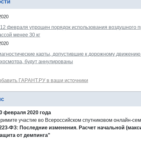
ости
2020
 12 февраля упрощен порядок использования воздушного п
ссой менее 30 кг
2020
иагностические карты, допустившие к дорожному движению
ехосмотра, будут аннулированы
обавить ГАРАНТ.РУ в ваши источники
нс
0 февраля 2020 года
римите участие во Всероссийском спутниковом онлайн-се
223-ФЗ: Последние изменения. Расчет начальной (мак
ащита от демпинга"