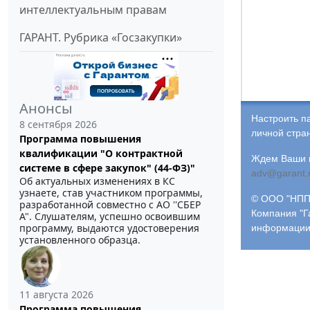
интеллектуальным правам
ГАРАНТ. Рубрика «Госзакупки»
Анонсы
Настроить п
8 сентября 2026
личной стра
Программа повышения
квалификации "О контрактной
Ждем Ваши и
системе в сфере закупок" (44-ФЗ)"
adv@garant.
Об актуальных изменениях в КС
узнаете, став участником программы,
© ООО "НПП 
разработанной совместно с АО ''СБЕР
Компания "Г
А". Слушателям, успешно освоившим
программу, выдаются удостоверения
информации
установленного образца.
11 августа 2026
Программа повышения