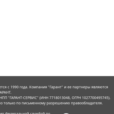
тся с 1990 года. Компания "Гарант" и ее партнеры являются
АРАНТ.
НПП "ГАРАНТ-СЕРВИС" (ИНН 7718013048, ОГРН 1027700495745).
о только по письменному разрешению правообладателя.
ния Федеральной службой по