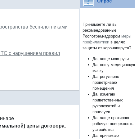
Опрос
Принимаете ли вы
ространства беспилотниками
рекомендованные
Роспотребнадзором
меры
профилактики
в целях
защиты от коронавируса?
 ТС с нарушением правил
Да, чаще мою руки
Да, ношу медицинскую
маску
Да, регулярно
проветриваю
помещения
Да, избегаю
приветственных
рукопожатий и
поцелуев
Да, чаще протираю
минаре
рабочую поверхность и
симальной) цены договора.
устройства
Да, принимаю