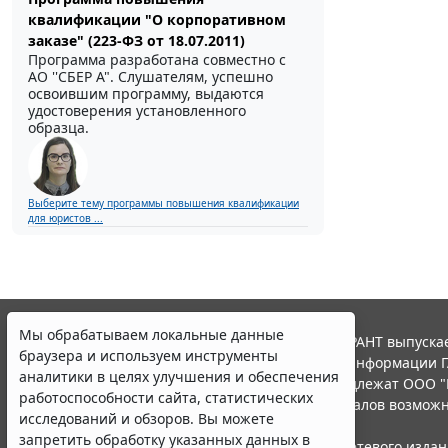
квалификации "О корпоративном
заказе" (223-ФЗ от 18.07.2011)
Программа разработана совместно с
АО ''СБЕР А". Слушателям, успешно
освоившим программу, выдаются
удостоверения установленного
образца.
Выберите тему программы повышения квалификации
для юристов ...
Мы обрабатываем локальные данные
© ООО "НПП "ГАРАНТ-СЕРВИС", 2026. Система ГАРАНТ выпускае
браузера и используем инструменты
участниками Российской ассоциации правовой информации Г
аналитики в целях улучшения и обеспечения
Все права на материалы сайта ГАРАНТ.РУ принадлежат ООО "
работоспособности сайта, статистических
Полное или частичное воспроизведение материалов возможн
исследований и обзоров. Вы можете
Правила использования портала.
запретить обработку указанных данных в
Портал ГАРАНТ.РУ зарегистрирован в качестве сетевого изда