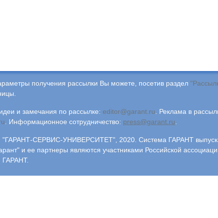
араметры получения рассылки Вы можете, посетив раздел
"Рассыл
ницы.
деи и замечания по рассылке:
editor@garant.ru
.
Реклама в рассыл
ru
.
Информационное сотрудничество:
press@garant.ru
.
"ГАРАНТ-СЕРВИС-УНИВЕРСИТЕТ", 2020. Система ГАРАНТ выпускае
арант" и ее партнеры являются участниками Российской ассоциаци
 ГАРАНТ.