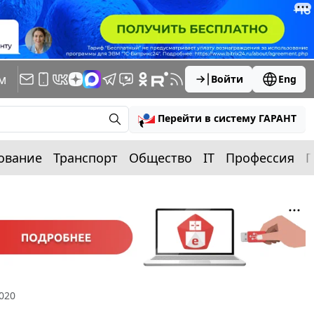
м
Войти
Eng
Перейти в систему ГАРАНТ
ование
Транспорт
Общество
IT
Профессия
П
020