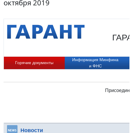
октября 2019
ГАРАН
Информация Минфина
Горячие документы
и ФНС
Присоединяй
Новости