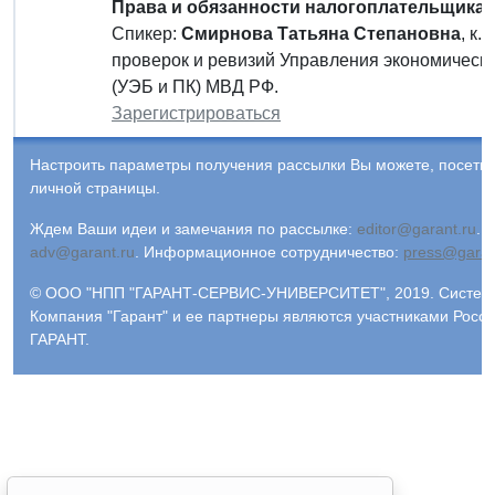
Права и обязанности налогоплательщика"
Спикер:
Смирнова Татьяна Степановна
, к.
проверок и ревизий Управления экономическо
(УЭБ и ПК) МВД РФ.
Зарегистрироваться
Настроить параметры получения рассылки Вы можете, посети
личной страницы.
Ждем Ваши идеи и замечания по рассылке:
editor@garant.ru
.
Р
adv@garant.ru
.
Информационное сотрудничество:
press@garan
© ООО "НПП "ГАРАНТ-СЕРВИС-УНИВЕРСИТЕТ", 2019. Система 
Компания "Гарант" и ее партнеры являются участниками Рос
ГАРАНТ.