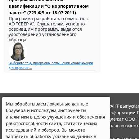
квалификации "О корпоративном
заказе" (223-ФЗ от 18.07.2011)
Программа разработана совместно с
АО ''СБЕР А". Слушателям, успешно
освоившим программу, выдаются
удостоверения установленного
образца.
Выберите тему программы повышения квалификации
для юристов ...
Мы обрабатываем локальные данные
© ООО "НПП "ГАРАНТ-СЕРВИС", 2026. Система ГАРАНТ выпускае
браузера и используем инструменты
участниками Российской ассоциации правовой информации Г
аналитики в целях улучшения и обеспечения
Все права на материалы сайта ГАРАНТ.РУ принадлежат ООО "
работоспособности сайта, статистических
Полное или частичное воспроизведение материалов возможн
исследований и обзоров. Вы можете
Правила использования портала.
запретить обработку указанных данных в
Портал ГАРАНТ.РУ зарегистрирован в качестве сетевого изда