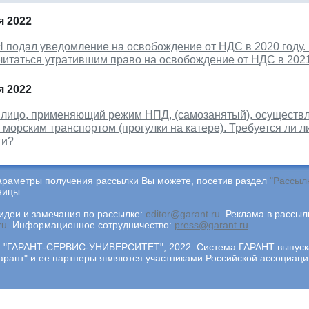
я 2022
 подал уведомление на освобождение от НДС в 2020 году. 
читаться утратившим право на освобождение от НДС в 2021
я 2022
 лицо, применяющий режим НПД, (самозанятый), осуществл
морским транспортом (прогулки на катере). Требуется ли 
ти?
араметры получения рассылки Вы можете, посетив раздел
"Рассыл
ницы.
деи и замечания по рассылке:
editor@garant.ru
.
Реклама в рассыл
ru
.
Информационное сотрудничество:
press@garant.ru
.
"ГАРАНТ-СЕРВИС-УНИВЕРСИТЕТ", 2022. Система ГАРАНТ выпускае
арант" и ее партнеры являются участниками Российской ассоциа