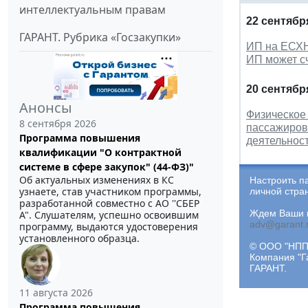
интеллектуальным правам
22 сентябр
ГАРАНТ. Рубрика «Госзакупки»
ИП на ЕСХН
ИП может с
20 сентябр
Анонсы
Физическое
8 сентября 2026
пассажиров 
Программа повышения
деятельнос
квалификации "О контрактной
системе в сфере закупок" (44-ФЗ)"
Об актуальных изменениях в КС
Настроить п
узнаете, став участником программы,
личной стра
разработанной совместно с АО ''СБЕР
Ждем Ваши и
А". Слушателям, успешно освоившим
adv@garant.
программу, выдаются удостоверения
установленного образца.
© ООО "НПП 
Компания "Г
ГАРАНТ.
11 августа 2026
Программа повышения