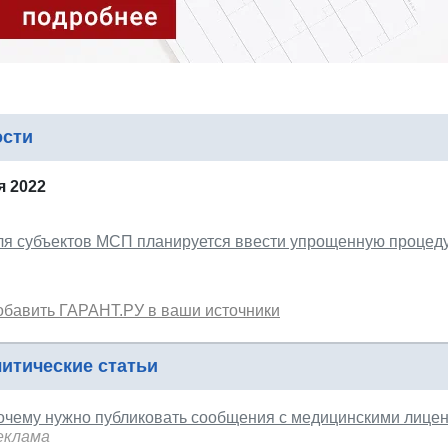
ости
я 2022
ля субъектов МСП планируется ввести упрощенную процед
обавить ГАРАНТ.РУ в ваши источники
итические статьи
очему нужно публиковать сообщения с медицинскими лице
еклама