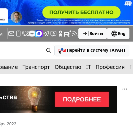
м
Войти
Eng
Перейти в систему ГАРАНТ
ование
Транспорт
Общество
IT
Профессия
П
бря 2022