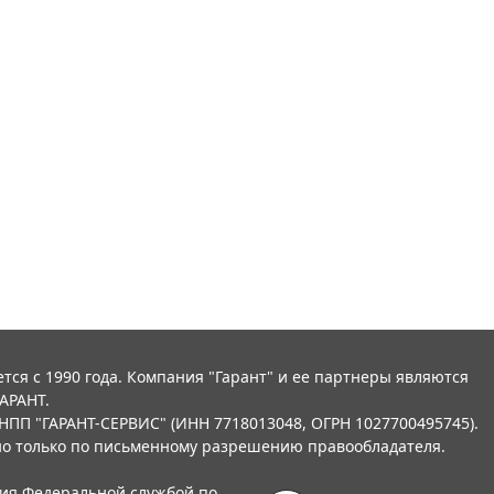
тся с 1990 года. Компания "Гарант" и ее партнеры являются
АРАНТ.
НПП "ГАРАНТ-СЕРВИС" (ИНН 7718013048, ОГРН 1027700495745).
о только по письменному разрешению правообладателя.
ния Федеральной службой по