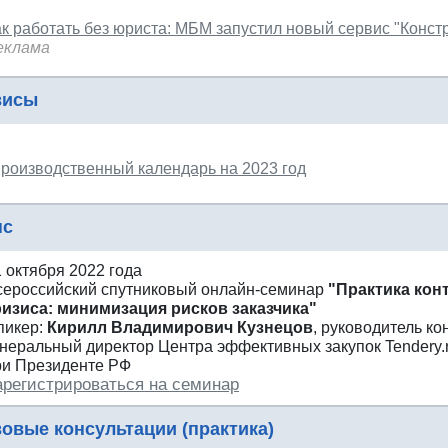
ак работать без юриста: МБМ запустил новый сервис "Конст
еклама
висы
роизводственный календарь на 2023 год
нс
1 октября 2022 года
сероссийский спутниковый онлайн-семинар
"Практика кон
ризиса: минимизация рисков заказчика"
пикер:
Кирилл Владимирович Кузнецов
, руководитель ко
енеральный директор Центра эффективных закупок Tendery.
ри Президенте РФ
арегистрироваться на семинар
овые консультации (практика)