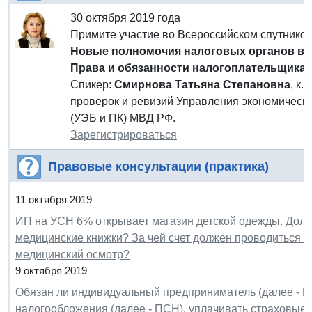
30 октября 2019 года
Примите участие во Всероссийском спутник
Новые полномочия налоговых органов в 2
Права и обязанности налогоплательщика"
Спикер:
Смирнова Татьяна Степановна
, к.
проверок и ревизий Управления экономическо
(УЭБ и ПК) МВД РФ.
Зарегистрироваться
Правовые консультации (практика)
11 октября 2019
ИП на УСН 6% открывает магазин детской одежды. Долж
медицинские книжки? За чей счет должен проводиться п
медицинский осмотр?
9 октября 2019
Обязан ли индивидуальный предприниматель (далее - 
налогообложения (далее - ПСН), уплачивать страховые