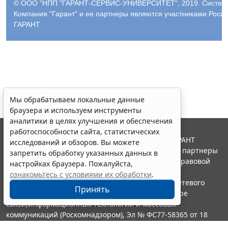
© ООО "НПП "ГАРАНТ-СЕРВИС-УНИВЕРСИТЕТ", 2019. Система 
Компания "Гарант" и ее партнеры являются участниками Рос
ГАРАНТ.
Мы обрабатываем локальные данные
браузера и используем инструменты
аналитики в целях улучшения и обеспечения
работоспособности сайта, статистических
© ООО "НПП "ГАРАНТ-СЕРВИС", 2026. Система ГАРАНТ
исследований и обзоров. Вы можете
выпускается с 1990 года. Компания "Гарант" и ее партнеры
запретить обработку указанных данных в
являются участниками Российской ассоциации правовой
настройках браузера. Пожалуйста,
информации ГАРАНТ.
ознакомьтесь с условиями их обработки
.
Портал ГАРАНТ.РУ зарегистрирован в качестве сетевого
Принять
издания Федеральной службой по надзору в сфере
связи,информационных технологий и массовых
коммуникаций (Роскомнадзором), Эл № ФС77-58365 от 18
июня 2014 года.