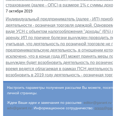
страхование (далее - ОПС) в размере 1% с суммы дохо
7 октября 2019
Индивидуальный предприниматель (далее - ИП) приобрел
деятельности - розничная торговля одеждой. Одноврем
виде УСН с объектом налогообложения "доходы" (6%) по
аренду. ИП по причине болезни вынужден проводить лече
учитывая, что деятельность по розничной торговле не п
предпринимательскую деятельность, в отношении котор
исключено, что в конце года ИП может принять меры по 
вынужден будет возобновить деятельность по розничной
время ведется облагаемая в рамках ПСН деятельность, 
возобновить в 2019 году деятельность - розничная торго
Настроить параметры получения рассылки Вы можете, посети
личной страницы.
Ждем Ваши идеи и замечания по рассылке:
editor@garant.ru
.
Р
adv@garant.ru
.
Информационное сотрудничество:
press@garan