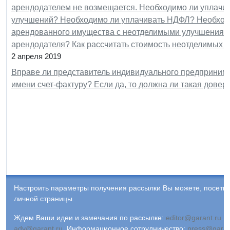
арендодателем не возмещается. Необходимо ли уплачи
улучшений? Необходимо ли уплачивать НДФЛ? Необходи
арендованного имущества с неотделимыми улучшениями
арендодателя? Как рассчитать стоимость неотделимых 
2 апреля 2019
Вправе ли представитель индивидуального предпринима
имени счет-фактуру? Если да, то должна ли такая дове
Настроить параметры получения рассылки Вы можете, посети
личной страницы.
Ждем Ваши идеи и замечания по рассылке:
editor@garant.ru
.
Р
adv@garant.ru
.
Информационное сотрудничество:
press@garan