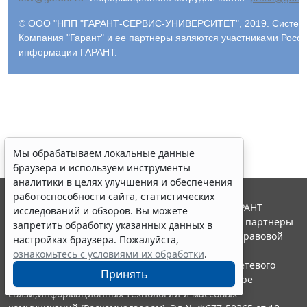
© ООО "НПП "ГАРАНТ-СЕРВИС-УНИВЕРСИТЕТ", 2019. Система 
Компания "Гарант" и ее партнеры являются участниками Росс
информации ГАРАНТ.
Мы обрабатываем локальные данные
браузера и используем инструменты
аналитики в целях улучшения и обеспечения
работоспособности сайта, статистических
© ООО "НПП "ГАРАНТ-СЕРВИС", 2026. Система ГАРАНТ
исследований и обзоров. Вы можете
выпускается с 1990 года. Компания "Гарант" и ее партнеры
запретить обработку указанных данных в
являются участниками Российской ассоциации правовой
настройках браузера. Пожалуйста,
информации ГАРАНТ.
ознакомьтесь с условиями их обработки
.
Портал ГАРАНТ.РУ зарегистрирован в качестве сетевого
Принять
издания Федеральной службой по надзору в сфере
связи,информационных технологий и массовых