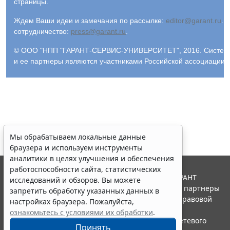
страницы.
Ждем Ваши идеи и замечания по рассылке:
editor@garant.ru
.
Р
сотрудничество:
press@garant.ru
.
© ООО "НПП "ГАРАНТ-СЕРВИС-УНИВЕРСИТЕТ", 2016. Система Г
и ее партнеры являются участниками Российской ассоциации
Мы обрабатываем локальные данные
браузера и используем инструменты
аналитики в целях улучшения и обеспечения
работоспособности сайта, статистических
© ООО "НПП "ГАРАНТ-СЕРВИС", 2026. Система ГАРАНТ
исследований и обзоров. Вы можете
выпускается с 1990 года. Компания "Гарант" и ее партнеры
запретить обработку указанных данных в
являются участниками Российской ассоциации правовой
настройках браузера. Пожалуйста,
информации ГАРАНТ.
ознакомьтесь с условиями их обработки
.
Портал ГАРАНТ.РУ зарегистрирован в качестве сетевого
Принять