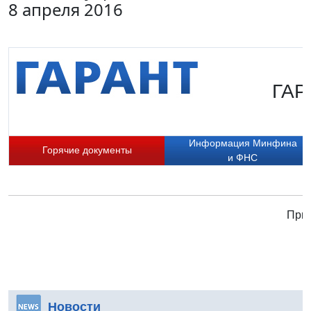
8 апреля 2016
ГАР
Информация Минфина
Горячие документы
и ФНС
Прис
Новости