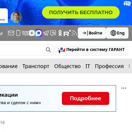
м
Войти
Eng
Перейти в систему ГАРАНТ
ование
Транспорт
Общество
IT
Профессия
П
016