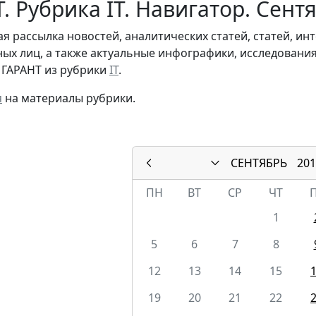
. Рубрика IT. Навигатор. Сент
я рассылка новостей, аналитических статей, статей, и
ых лиц, а также актуальные инфографики, исследовани
 ГАРАНТ из рубрики
IT
.
я
на материалы рубрики.
СЕНТЯБРЬ
201
ПН
ВТ
СР
ЧТ
1
5
6
7
8
12
13
14
15
19
20
21
22