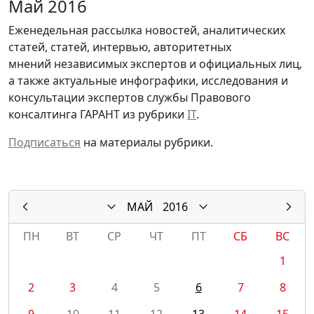
Май 2016
Еженедельная рассылка новостей, аналитических
статей, статей, интервью, авторитетных
мнений независимых экспертов и официальных лиц,
а также актуальные инфографики, исследования и
консультации экспертов службы Правового
консалтинга ГАРАНТ из рубрики
IT
.
Подписаться
на материалы рубрики.
МАЙ
2016
ПН
ВТ
СР
ЧТ
ПТ
СБ
ВС
1
2
3
4
5
6
7
8
9
10
11
12
13
14
15