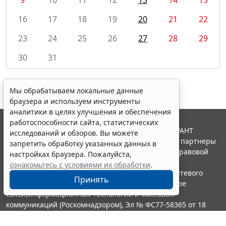
16
17
18
19
20
21
22
23
24
25
26
27
28
29
30
31
Мы обрабатываем локальные данные
браузера и используем инструменты
аналитики в целях улучшения и обеспечения
работоспособности сайта, статистических
© ООО "НПП "ГАРАНТ-СЕРВИС", 2026. Система ГАРАНТ
исследований и обзоров. Вы можете
выпускается с 1990 года. Компания "Гарант" и ее партнеры
запретить обработку указанных данных в
являются участниками Российской ассоциации правовой
настройках браузера. Пожалуйста,
информации ГАРАНТ.
ознакомьтесь с условиями их обработки
.
Портал ГАРАНТ.РУ зарегистрирован в качестве сетевого
Принять
издания Федеральной службой по надзору в сфере
связи,информационных технологий и массовых
коммуникаций (Роскомнадзором), Эл № ФС77-58365 от 18
июня 2014 года.