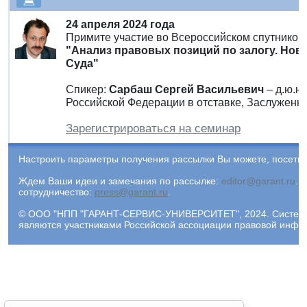
24 апреля 2024 года
Примите участие во Всероссийском спутнико
"Анализ правовых позиций по залогу. Но
Суда"
Спикер:
Сарбаш Сергей Васильевич
– д.ю.н
Российской Федерации в отставке, Заслуженн
Зарегистрироваться на семинар
Настроить параметры получения рассылки Вы можете, посети
Ждем Ваши идеи и замечания по рассылке:
editor@garant.ru
.
Р
сотрудничество:
press@garant.ru
.
© ООО "НПП "ГАРАНТ-СЕРВИС-УНИВЕРСИТЕТ", 2024. Система Г
являются участниками Российской ассоциации правовой инфо