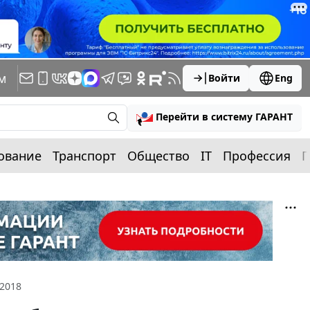
м
Войти
Eng
Перейти в систему ГАРАНТ
ование
Транспорт
Общество
IT
Профессия
П
 2018