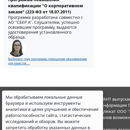
квалификации "О корпоративном
заказе" (223-ФЗ от 18.07.2011)
Программа разработана совместно с
АО ''СБЕР А". Слушателям, успешно
освоившим программу, выдаются
удостоверения установленного
образца.
Выберите тему программы повышения квалификации
для юристов ...
Мы обрабатываем локальные данные
© ООО "НПП "ГАРАНТ-СЕРВИС", 2026. Система ГАРАНТ выпускае
браузера и используем инструменты
участниками Российской ассоциации правовой информации Г
аналитики в целях улучшения и обеспечения
Все права на материалы сайта ГАРАНТ.РУ принадлежат ООО "
работоспособности сайта, статистических
Полное или частичное воспроизведение материалов возможн
исследований и обзоров. Вы можете
Правила использования портала.
запретить обработку указанных данных в
Портал ГАРАНТ.РУ зарегистрирован в качестве сетевого изда