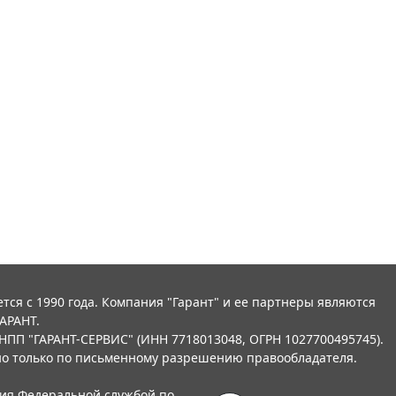
тся с 1990 года. Компания "Гарант" и ее партнеры являются
АРАНТ.
НПП "ГАРАНТ-СЕРВИС" (ИНН 7718013048, ОГРН 1027700495745).
о только по письменному разрешению правообладателя.
ния Федеральной службой по