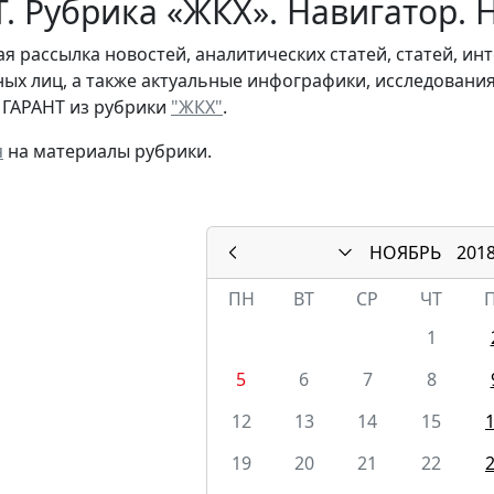
. Рубрика «ЖКХ». Навигатор. 
я рассылка новостей, аналитических статей, статей, и
ых лиц, а также актуальные инфографики, исследовани
 ГАРАНТ из рубрики
"ЖКХ"
.
я
на материалы рубрики.
НОЯБРЬ
201
ПН
ВТ
СР
ЧТ
1
5
6
7
8
12
13
14
15
19
20
21
22