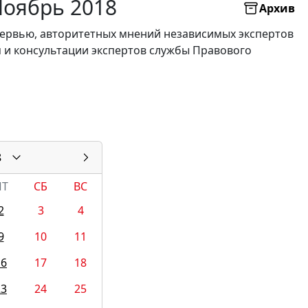
Ноябрь 2018
Архив
нтервью, авторитетных мнений независимых экспертов
я и консультации экспертов службы Правового
8
ПТ
СБ
ВС
2
3
4
9
10
11
16
17
18
23
24
25