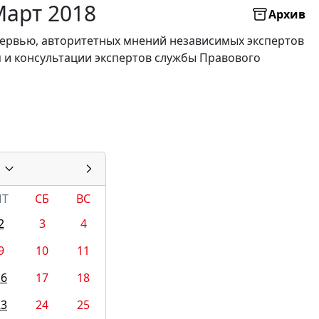
Март 2018
Архив
нтервью, авторитетных мнений независимых экспертов
я и консультации экспертов службы Правового
ПТ
СБ
ВС
2
3
4
9
10
11
16
17
18
23
24
25