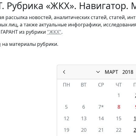
. Рубрика «ЖКХ». Навигатор. 
я рассылка новостей, аналитических статей, статей, и
ых лиц, а также актуальные инфографики, исследовани
 ГАРАНТ из рубрики
"ЖКХ"
.
я
на материалы рубрики.
МАРТ
2018
ПН
ВТ
СР
ЧТ
1
5
6
7*
8
12
13
14
15
19
20
21
22