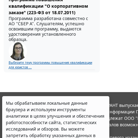
квалификации "О корпоративном
заказе" (223-ФЗ от 18.07.2011)
Программа разработана совместно с
АО ''СБЕР А". Слушателям, успешно
освоившим программу, выдаются
удостоверения установленного
образца.
Выберите тему программы повышения квалификации
для юристов ...
Мы обрабатываем локальные данные
© ООО "НПП "ГАРАНТ-СЕРВИС", 2026. Система ГАРАНТ выпускае
браузера и используем инструменты
участниками Российской ассоциации правовой информации Г
аналитики в целях улучшения и обеспечения
Все права на материалы сайта ГАРАНТ.РУ принадлежат ООО "
работоспособности сайта, статистических
Полное или частичное воспроизведение материалов возможн
исследований и обзоров. Вы можете
Правила использования портала.
запретить обработку указанных данных в
Портал ГАРАНТ.РУ зарегистрирован в качестве сетевого изда