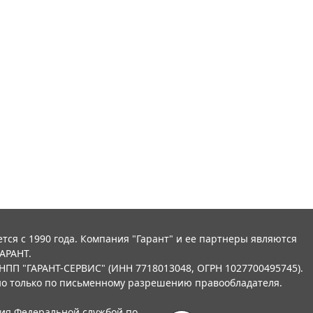
тся с 1990 года. Компания "Гарант" и ее партнеры являются
АРАНТ.
НПП "ГАРАНТ-СЕРВИС" (ИНН 7718013048, ОГРН 1027700495745).
о только по письменному разрешению правообладателя.
ния Федеральной службой по