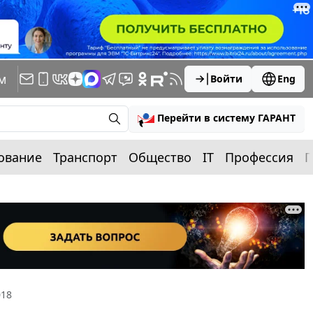
м
Войти
Eng
Перейти в систему ГАРАНТ
ование
Транспорт
Общество
IT
Профессия
П
018