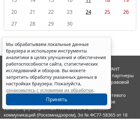
20
21
22
23
24
25
26
27
28
29
30
Мы обрабатываем локальные данные
браузера и используем инструменты
аналитики в целях улучшения и обеспечения
работоспособности сайта, статистических
© ООО "НПП "ГАРАНТ-СЕРВИС", 2026. Система ГАРАНТ
исследований и обзоров. Вы можете
выпускается с 1990 года. Компания "Гарант" и ее партнеры
запретить обработку указанных данных в
являются участниками Российской ассоциации правовой
настройках браузера. Пожалуйста,
информации ГАРАНТ.
ознакомьтесь с условиями их обработки
.
Портал ГАРАНТ.РУ зарегистрирован в качестве сетевого
Принять
издания Федеральной службой по надзору в сфере
связи,информационных технологий и массовых
коммуникаций (Роскомнадзором), Эл № ФС77-58365 от 18
июня 2014 года.
16+