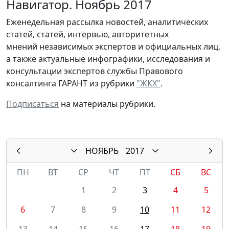
Навигатор. Ноябрь 2017
Еженедельная рассылка новостей, аналитических
статей, статей, интервью, авторитетных
мнений независимых экспертов и официальных лиц,
а также актуальные инфографики, исследования и
консультации экспертов службы Правового
консалтинга ГАРАНТ из рубрики
"ЖКХ"
.
Подписаться
на материалы рубрики.
НОЯБРЬ
2017
ПН
ВТ
СР
ЧТ
ПТ
СБ
ВС
1
2
3
4
5
6
7
8
9
10
11
12
13
14
15
16
17
18
19