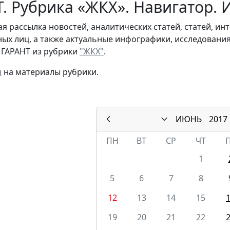
. Рубрика «ЖКХ». Навигатор. 
я рассылка новостей, аналитических статей, статей, и
ых лиц, а также актуальные инфографики, исследовани
 ГАРАНТ из рубрики
"ЖКХ"
.
я
на материалы рубрики.
ИЮНЬ
2017
ПН
ВТ
СР
ЧТ
1
5
6
7
8
12
13
14
15
19
20
21
22