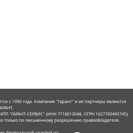
тся с 1990 года. Компания "Гарант" и ее партнеры являются
АРАНТ.
НПП "ГАРАНТ-СЕРВИС" (ИНН 7718013048, ОГРН 1027700495745).
о только по письменному разрешению правообладателя.
ния Федеральной службой по