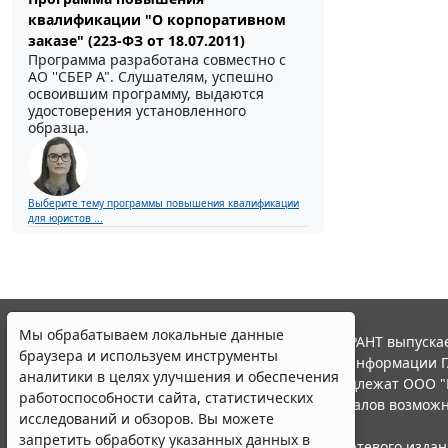
квалификации "О корпоративном
заказе" (223-ФЗ от 18.07.2011)
Программа разработана совместно с
АО ''СБЕР А". Слушателям, успешно
освоившим программу, выдаются
удостоверения установленного
образца.
Выберите тему программы повышения квалификации
для юристов ...
Мы обрабатываем локальные данные
© ООО "НПП "ГАРАНТ-СЕРВИС", 2026. Система ГАРАНТ выпускае
браузера и используем инструменты
участниками Российской ассоциации правовой информации Г
аналитики в целях улучшения и обеспечения
Все права на материалы сайта ГАРАНТ.РУ принадлежат ООО "
работоспособности сайта, статистических
Полное или частичное воспроизведение материалов возможн
исследований и обзоров. Вы можете
Правила использования портала.
запретить обработку указанных данных в
Портал ГАРАНТ.РУ зарегистрирован в качестве сетевого изда