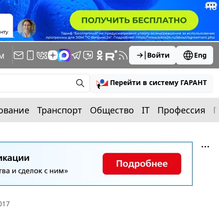
м
Войти
Eng
Перейти в систему ГАРАНТ
ование
Транспорт
Общество
IT
Профессия
П
017