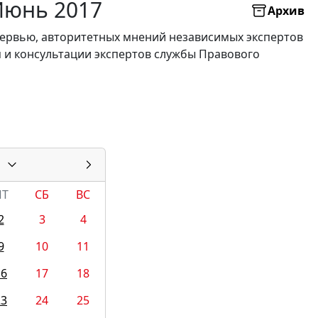
Июнь 2017
Архив
нтервью, авторитетных мнений независимых экспертов
я и консультации экспертов службы Правового
ПТ
СБ
ВС
2
3
4
9
10
11
16
17
18
23
24
25