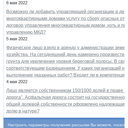
6 мая 2022
Возможно ли добавить управляющей организации в дей
многоквартирными домами услугу по сбору опасных отхо
договор управления многоквартирным домом, хоть и п
управлению МКД?
5 мая 2022
Физическое лицо взяло в аренду у администрации земел
хозяйства. На сегодняшний день намерено произвести 
грунта для увеличения уровня береговой полосы. В свя
соответствующим разрешением. У каких организаций не
выполнение указанных работ? Входит ли в компетенцию
4 мая 2022
Лицо является собственником 150/1000 долей в праве 
дорога". Асфальтная дорога состоит на государственном
общей долевой собственности оформлено надлежащим 
долю в натуре?
Настроить параметры получения рассылки Вы можете, посети