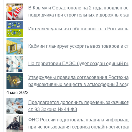
В Крыму и Севастополе на 2 года продлен ос
подрядчика при строительных и дорожных зак
Интеллектуальная собственность в России: ка
Кабмин планирует ускорить ввоз товаров в стр
На территории ЕАЭС будет создан единый рын
Утверждены правила согласования Ростехнад
радиоактивных веществ в атмосферный возду
4 мая 2022
Предлагается дополнить перечень заказчиков, 
ст. 93 Закона № 44-ФЗ
ФНС России подготовила правила информацио
при использования сервиса онлайн-регистрац