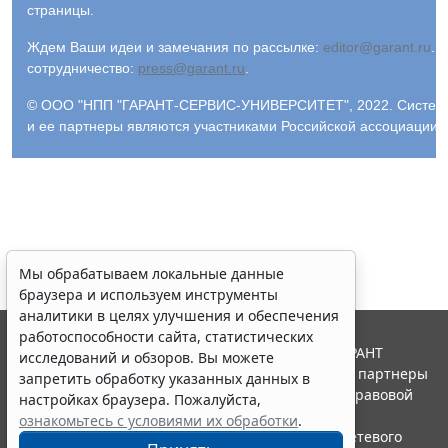
страницы.
Ждем Ваши идеи и замечания по рассылке:
editor@garant.ru
.
Р
сотрудничество:
press@garant.ru
.
© ООО "НПП "ГАРАНТ-СЕРВИС-УНИВЕРСИТЕТ", 2022. Система Г
и ее партнеры являются участниками Российской ассоциации
Мы обрабатываем локальные данные
браузера и используем инструменты
аналитики в целях улучшения и обеспечения
работоспособности сайта, статистических
© ООО "НПП "ГАРАНТ-СЕРВИС", 2026. Система ГАРАНТ
исследований и обзоров. Вы можете
выпускается с 1990 года. Компания "Гарант" и ее партнеры
запретить обработку указанных данных в
являются участниками Российской ассоциации правовой
настройках браузера. Пожалуйста,
информации ГАРАНТ.
ознакомьтесь с условиями их обработки
.
Портал ГАРАНТ.РУ зарегистрирован в качестве сетевого