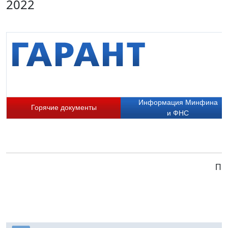
2022
Информация Минфина
Горячие документы
и ФНС
При