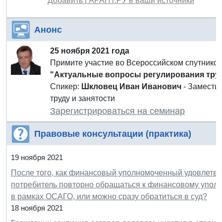
Добавить ГАРАНТ.РУ в ваши источники
Анонс
25 ноября 2021 года
Примите участие во Всероссийском спутнико
"Актуальные вопросы регулирования труд
Спикер:
Шкловец Иван Иванович
- Замести
труду и занятости
Зарегистрироваться на семинар
Правовые консультации (практика)
19 ноября 2021
После того, как финансовый уполномоченный удовлетво
потребитель повторно обращаться к финансовому уполн
в рамках ОСАГО, или можно сразу обратиться в суд?
18 ноября 2021