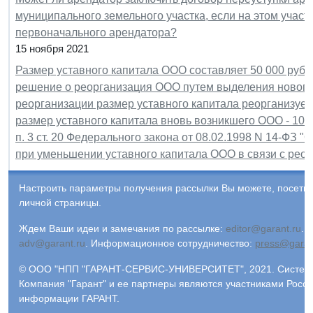
муниципального земельного участка, если на этом учас
первоначального арендатора?
15 ноября 2021
Размер уставного капитала ООО составляет 50 000 руб
решение о реорганизация ООО путем выделения нового 
реорганизации размер уставного капитала реорганизуем
размер уставного капитала вновь возникшего ООО - 10 
п. 3 ст. 20 Федерального закона от 08.02.1998 N 14-ФЗ 
при уменьшении уставного капитала ООО в связи с рео
Настроить параметры получения рассылки Вы можете, посети
личной страницы.
Ждем Ваши идеи и замечания по рассылке:
editor@garant.ru
.
Р
adv@garant.ru
.
Информационное сотрудничество:
press@garan
© ООО "НПП "ГАРАНТ-СЕРВИС-УНИВЕРСИТЕТ", 2021. Система 
Компания "Гарант" и ее партнеры являются участниками Росс
информации ГАРАНТ.