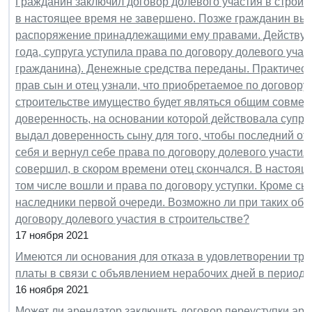
Гражданин заключил договор долевого участия в строит
в настоящее время не завершено. Позже гражданин выд
распоряжение принадлежащими ему правами. Действуя н
года, супруга уступила права по договору долевого учас
гражданина). Денежные средства переданы. Практически
прав сын и отец узнали, что приобретаемое по договору 
строительстве имущество будет являться общим совмес
доверенность, на основании которой действовала супруг
выдал доверенность сыну для того, чтобы последний о
себя и вернул себе права по договору долевого участия 
совершил, в скором времени отец скончался. В настоящ
том числе вошли и права по договору уступки. Кроме сын
наследники первой очереди. Возможно ли при таких обс
договору долевого участия в строительстве?
17 ноября 2021
Имеются ли основания для отказа в удовлетворении тр
платы в связи с объявлением нерабочих дней в период с
16 ноября 2021
Может ли арендатор заключить договор переуступки аре