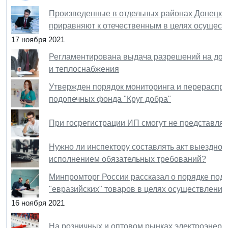
Произведенные в отдельных районах Донецкой
приравняют к отечественным в целях осущест
17 ноября 2021
Регламентирована выдача разрешений на допу
и теплоснабжения
Утвержден порядок мониторинга и перераспре
подопечных фонда "Круг добра"
При госрегистрации ИП смогут не представлят
Нужно ли инспектору составлять акт выездног
исполнением обязательных требований?
Минпромторг России рассказал о порядке по
"евразийских" товаров в целях осуществления
16 ноября 2021
На розничных и оптовом рынках электроэнерг