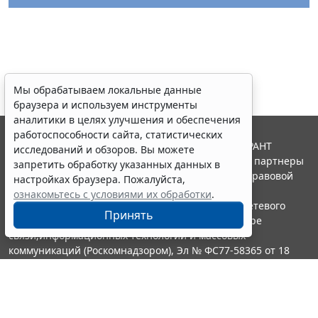
Мы обрабатываем локальные данные
браузера и используем инструменты
аналитики в целях улучшения и обеспечения
работоспособности сайта, статистических
© ООО "НПП "ГАРАНТ-СЕРВИС", 2026. Система ГАРАНТ
исследований и обзоров. Вы можете
выпускается с 1990 года. Компания "Гарант" и ее партнеры
запретить обработку указанных данных в
являются участниками Российской ассоциации правовой
настройках браузера. Пожалуйста,
информации ГАРАНТ.
ознакомьтесь с условиями их обработки
.
Портал ГАРАНТ.РУ зарегистрирован в качестве сетевого
Принять
издания Федеральной службой по надзору в сфере
связи,информационных технологий и массовых
коммуникаций (Роскомнадзором), Эл № ФС77-58365 от 18
июня 2014 года.
16+
Контакты
8-800-200-88-88