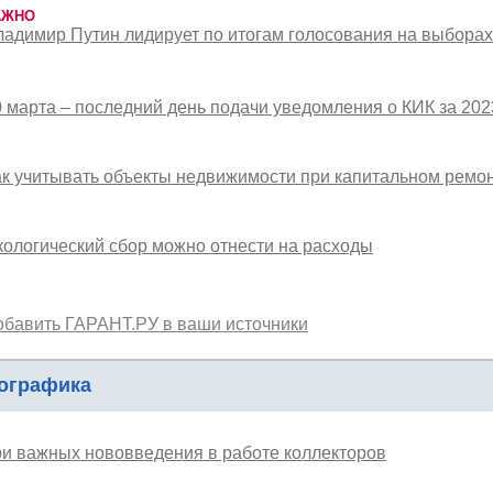
АЖНО
ладимир Путин лидирует по итогам голосования на выбора
0 марта – последний день подачи уведомления о КИК за 202
ак учитывать объекты недвижимости при капитальном ремо
кологический сбор можно отнести на расходы
обавить ГАРАНТ.РУ в ваши источники
ографика
ри важных нововведения в работе коллекторов