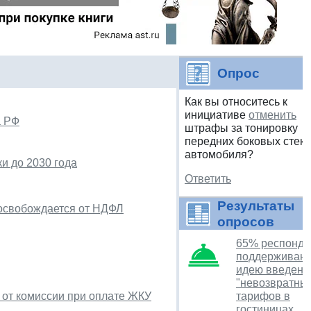
Опрос
Как вы относитесь к
инициативе
отменить
а РФ
штрафы за тонировку
передних боковых стек
автомобиля?
и до 2030 года
Ответить
Результаты
освобождается от НДФЛ
опросов
65% респонде
поддерживаю
идею введени
"невозвратны
 от комиссии при оплате ЖКУ
тарифов в
гостиницах