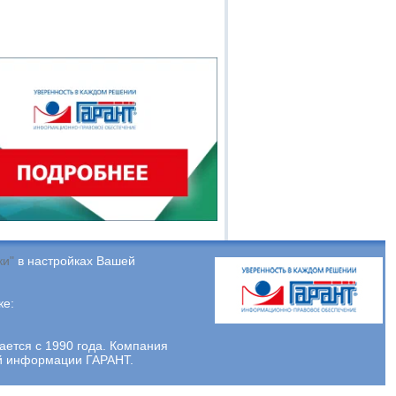
ки"
в настройках Вашей
ке:
тся с 1990 года. Компания
ой информации ГАРАНТ.