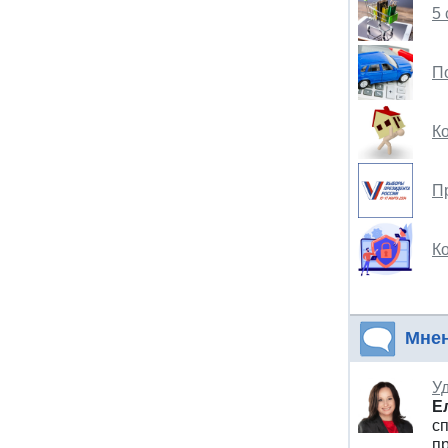
5
П
К
П
К
Мне
У
Е
с
п