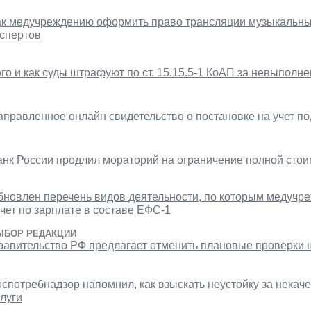
ак медучреждению оформить право трансляции музыкальны
кспертов
го и как суды штрафуют по ст. 15.15.5-1 КоАП за невыполн
аправленное онлайн свидетельство о постановке на учет 
анк России продлил мораторий на ограничение полной стои
бновлен перечень видов деятельности, по которым медучр
чет по зарплате в составе ЕФС-1
ЫБОР РЕДАКЦИИ
равительство РФ предлагает отменить плановые проверки ш
оспотребнадзор напомнил, как взыскать неустойку за некач
луги