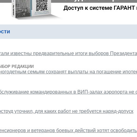
ости
тали известны предварительные итоги выборов Президент
ЫБОР РЕДАКЦИИ
ногодетным семьям сохранят выплаты на погашение ипотек
бслуживание командированных в ВИП-залах аэропорта не 
струд уточнил, для каких работ не требуется наряд-допуск
енсионеров и ветеранов боевых действий хотят освободить