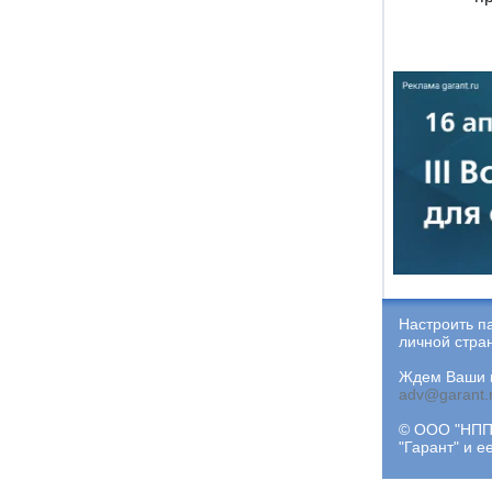
Настроить п
личной стра
Ждем Ваши и
adv@garant.
© ООО "НПП 
"Гарант" и 