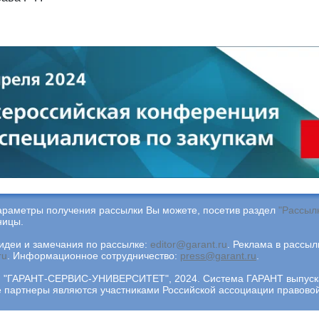
араметры получения рассылки Вы можете, посетив раздел
"Рассыл
ницы.
деи и замечания по рассылке:
editor@garant.ru
.
Реклама в рассыл
ru
.
Информационное сотрудничество:
press@garant.ru
.
"ГАРАНТ-СЕРВИС-УНИВЕРСИТЕТ", 2024. Система ГАРАНТ выпускае
ее партнеры являются участниками Российской ассоциации правов