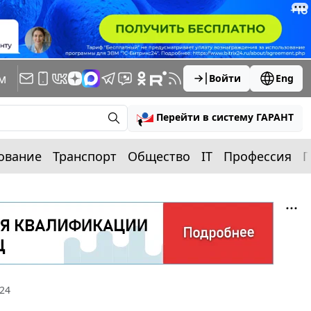
м
Войти
Eng
Перейти в систему ГАРАНТ
ование
Транспорт
Общество
IT
Профессия
П
24