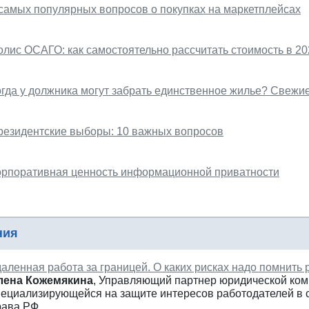
 самых популярных вопросов о покупках на маркетплейсах
олис ОСАГО: как самостоятельно рассчитать стоимость в 20
огда у должника могут забрать единственное жилье? Свежи
резидентские выборы: 10 важных вопросов
орпоративная ценность информационной приватности
ния
даленная работа за границей. О каких рисках надо помнить
лена
Кожемякина
, Управляющий партнер юридической ком
пециализирующейся на защите интересов работодателей в 
рава РФ.