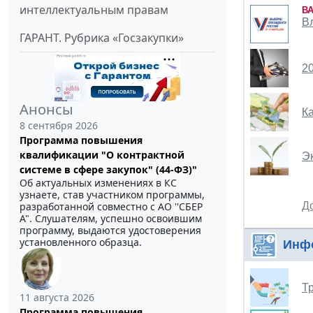
интеллектуальным правам
В
В
ГАРАНТ. Рубрика «Госзакупки»
2
Анонсы
К
8 сентября 2026
Программа повышения
квалификации "О контрактной
Э
системе в сфере закупок" (44-ФЗ)"
Об актуальных изменениях в КС
узнаете, став участником программы,
разработанной совместно с АО ''СБЕР
Д
А". Слушателям, успешно освоившим
программу, выдаются удостоверения
установленного образца.
Инф
Т
11 августа 2026
Программа повышения