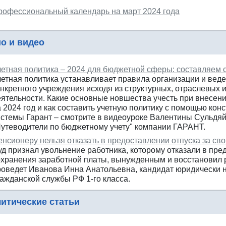
рофессиональный календарь на март 2024 года
о и видео
четная политика – 2024 для бюджетной сферы: составляем 
четная политика устанавливает правила организации и веде
онкретного учреждения исходя из структурных, отраслевых 
еятельности. Какие основные новшества учесть при внесени
а 2024 год и как составить учетную политику с помощью ко
истемы Гарант – смотрите в видеоуроке Валентины Сульдяй
Путеводители по бюджетному учету" компании ГАРАНТ.
нсионеру нельзя отказать в предоставлении отпуска за сво
уд признал увольнение работника, которому отказали в пре
охранения заработной платы, вынужденным и восстановил р
роведет Иванова Инна Анатольевна, кандидат юридически н
ражданской службы РФ 1-го класса.
итические статьи