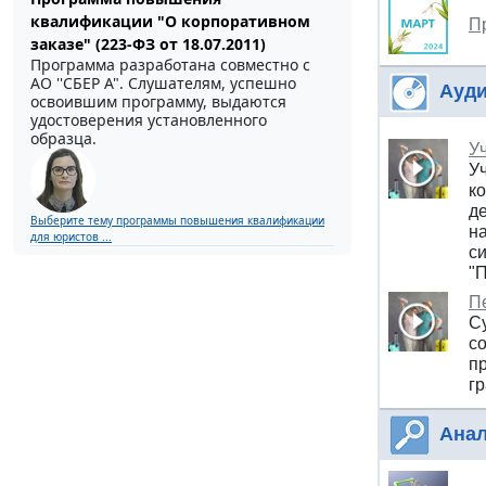
квалификации "О корпоративном
П
заказе" (223-ФЗ от 18.07.2011)
Программа разработана совместно с
АО ''СБЕР А". Слушателям, успешно
Ауди
освоившим программу, выдаются
удостоверения установленного
образца.
У
У
к
д
Выберите тему программы повышения квалификации
н
для юристов ...
с
"
Пе
С
с
п
г
Анал