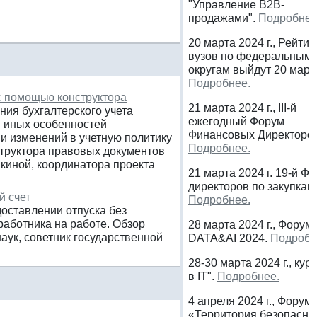
"Управление B2B-
продажами".
Подробнее
20 марта 2024 г., Рейтин
вузов по федеральным
округам выйдут 20 март
Подробнее.
с помощью конструктора
21 марта 2024 г., III-й
ния бухгалтерского учета
ежегодный Форум
и иных особенностей
Финансовых Директоров
и изменений в учетную политику
Подробнее.
нструктора правовых документов
киной, координатора проекта
21 марта 2024 г. 19-й Ф
директоров по закупкам
й счет
Подробнее.
доставлении отпуска без
аботника на работе. Обзор
28 марта 2024 г., Форум
аук, cоветник государственной
DATA&AI 2024.
Подробн
28-30 марта 2024 г., кур
в IT".
Подробнее.
4 апреля 2024 г., Форум
«Территория безопасно