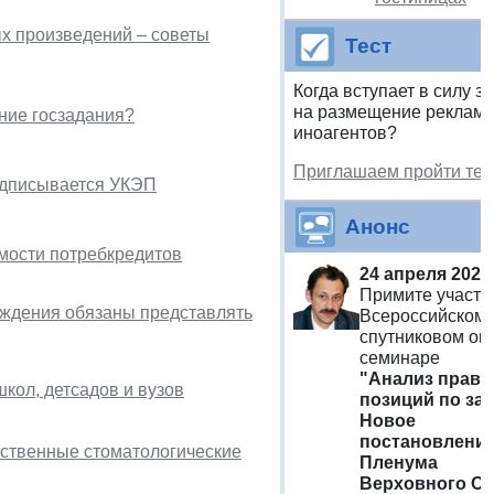
х произведений – советы
Тест
Когда вступает в силу з
на размещение рекламы
ение госзадания?
иноагентов?
Приглашаем пройти тес
подписывается УКЭП
Анонс
мости потребкредитов
24 апреля 2024
Примите участи
еждения обязаны представлять
Всероссийском
спутниковом он
семинаре
"Анализ прав
кол, детсадов и вузов
позиций по зал
Новое
постановлени
ественные стоматологические
Пленума
Верховного Су