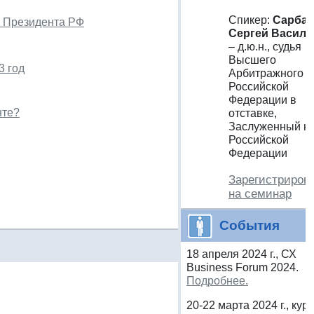
Спикер:
Сарба
х Президента РФ
Сергей Василь
– д.ю.н., судья
Высшего
3 год
Арбитражного С
Российской
Федерации в
нте?
отставке,
Заслуженный ю
Российской
Федерации
Зарегистриров
на семинар
События
18 апреля 2024 г., СХ
Business Forum 2024.
Подробнее.
20-22 марта 2024 г., курс