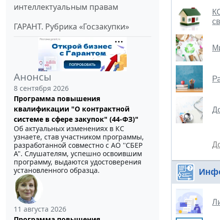
интеллектуальным правам
К
с
ГАРАНТ. Рубрика «Госзакупки»
М
Анонсы
Р
8 сентября 2026
Программа повышения
квалификации "О контрактной
Д
системе в сфере закупок" (44-ФЗ)"
Об актуальных изменениях в КС
узнаете, став участником программы,
разработанной совместно с АО ''СБЕР
Д
А". Слушателям, успешно освоившим
программу, выдаются удостоверения
установленного образца.
Инф
Л
11 августа 2026
Программа повышения