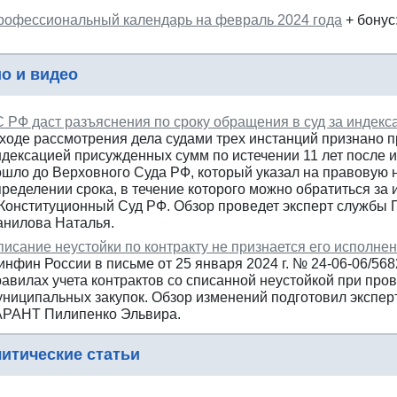
рофессиональный календарь на февраль 2024 года
+ бонус
о и видео
С РФ даст разъяснения по сроку обращения в суд за индекс
 ходе рассмотрения дела судами трех инстанций признано 
ндексацией присужденных сумм по истечении 11 лет после 
ошло до Верховного Суда РФ, который указал на правовую 
ределении срока, в течение которого можно обратиться за 
 Конституционный Суд РФ. Обзор проведет эксперт службы
анилова Наталья.
писание неустойки по контракту не признается его исполне
инфин России в письме от 25 января 2024 г. № 24-06-06/56
равилах учета контрактов со списанной неустойкой при про
униципальных закупок. Обзор изменений подготовил экспер
АРАНТ Пилипенко Эльвира.
итические статьи