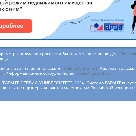
араметры получения рассылки Вы можете, посетив раздел
"Рассыл
ницы.
деи и замечания по рассылке:
editor@garant.ru
.
Реклама в рассыл
ru
.
Информационное сотрудничество:
press@garant.ru
.
"ГАРАНТ-СЕРВИС-УНИВЕРСИТЕТ", 2024. Система ГАРАНТ выпускае
арант" и ее партнеры являются участниками Российской ассоциа