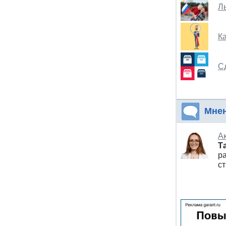
Л
Ка
С
Мне
А
Т
ра
ст