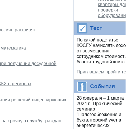
квартиры для
проверки
оборудования
Тест
оссиян расширят
По какой подстатье
КОСГУ начислять дохо
 математика
от возмещения
сотрудником стоимости
бланка трудовой книжки
при получении досудебной
Приглашаем пройти тес
ЖКХ в регионах
События
28 февраля – 1 марта
вания решений лицензирующих
2024 г., Практический
семинар
"Налогообложение и
бухгалтерский учет в
х на срочную службу граждан
энергетических