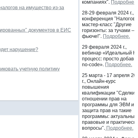
компаниях".
Подробнее.
налогов на имущество из-за
28-29 февраля 2024 г.,
конференция "Налогов
мастер-класс "Другие
рированных" документов в ЕИС
горизонты: за тучами —
фьюче!".
Подробнее.
29 февраля 2024 г.,
будет нарушение?
вебинар «Идеальный H
процесс: просто добавь
no-code».
Подробнее.
иковать учетную политику
25 марта - 17 апреля 20
г., Онлайн-курс
повышения
квалификации "Сделки 
отношении прав на
программы для ЭВМ и
защита прав на такие
программы: актуальные
правовые и практическ
вопросы".
Подробнее.