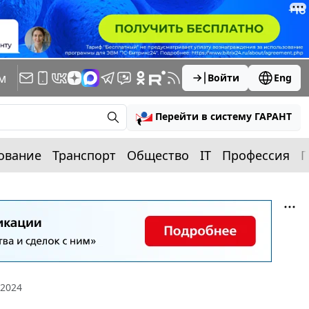
м
Войти
Eng
Перейти в систему ГАРАНТ
ование
Транспорт
Общество
IT
Профессия
П
 2024