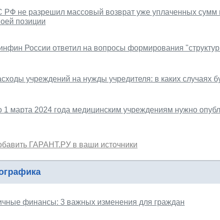
С РФ не разрешил массовый возврат уже уплаченных сумм 
воей позиции
инфин России ответил на вопросы формирования "структу
асходы учреждений на нужды учредителя: в каких случаях 
о 1 марта 2024 года медицинским учреждениям нужно опубл
обавить ГАРАНТ.РУ в ваши источники
ографика
ичные финансы: 3 важных изменения для граждан