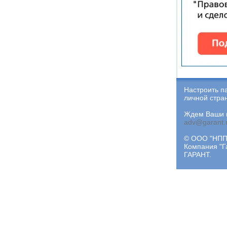
Настроить п
личной стра
Ждем Ваши и
adv@garant.
© ООО "НПП 
Компания "Г
ГАРАНТ.
Мы обрабатываем локальные данные
браузера и используем инструменты
аналитики в целях улучшения и обеспечения
работоспособности сайта, статистических