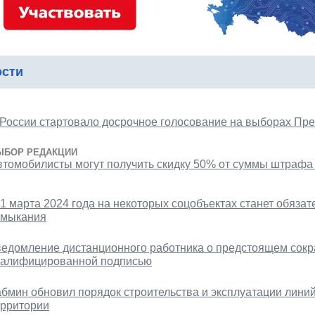
ости
 России стартовало досрочное голосование на выборах Пр
ЫБОР РЕДАКЦИИ
втомобилисты могут получить скидку 50% от суммы штрафа
1 марта 2024 года на некоторых соцобъектах станет обязат
амыкания
ведомление дистанционного работника о предстоящем сок
валифицированной подписью
абмин обновил порядок строительства и эксплуатации линий
ерритории