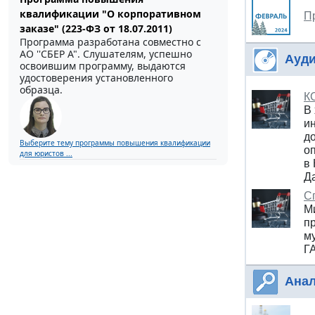
квалификации "О корпоративном
П
заказе" (223-ФЗ от 18.07.2011)
Программа разработана совместно с
АО ''СБЕР А". Слушателям, успешно
Ауди
освоившим программу, выдаются
удостоверения установленного
образца.
К
В
и
д
Выберите тему программы повышения квалификации
оп
для юристов ...
в
Д
С
М
п
м
Г
Анал