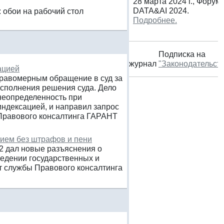
28 марта 2024 г., Форум
DATA&AI 2024.
: обои на рабочий стол
Подробнее.
Подписка на
журнал
"Законодательст
ацией
правомерным обращение в суд за
исполнения решения суда. Дело
неопределенность при
индексацией, и направил запрос
 Правового консалтинга ГАРАНТ
нием без штрафов и пени
82 дал новые разъяснения о
ведении государственных и
т службы Правового консалтинга