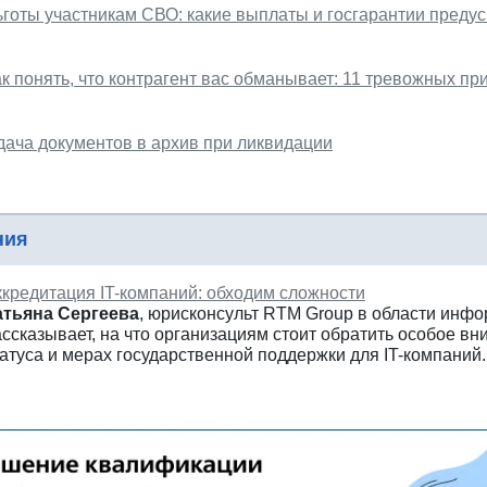
ьготы участникам СВО: какие выплаты и госгарантии пред
к понять, что контрагент вас обманывает: 11 тревожных пр
дача документов в архив при ликвидации
ния
ккредитация IT-компаний: обходим сложности
атьяна Сергеева
, юрисконсульт RTM Group в области инф
ссказывает, на что организациям стоит обратить особое вн
атуса и мерах государственной поддержки для IT-компаний.