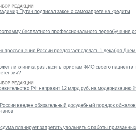
ЫБОР РЕДАКЦИИ
ладимир Путин подписал закон о самозапрете на кредиты
рограмму бесплатного профессионального переобучения р
инпросвещения России предлагает сделать 1 декабря Днем
ожет ли клиника разгласить юристам ФИО своего пациента 
ретензии?
ЫБОР РЕДАКЦИИ
равительство РФ направит 12 млрд руб. на модернизацию 
 России введен обязательный досудебный порядок обжало
рганов
осдума планирует запретить увольнять с работы призванны