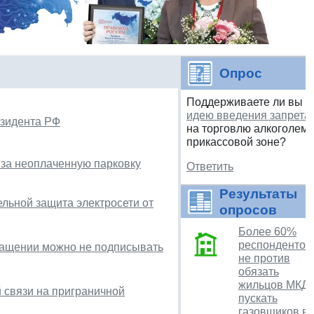
Опрос
Поддерживаете ли вы
идею введения запрета
езидента РФ
на торговлю алкоголем 
прикассовой зоне?
 за неоплаченную парковку
Ответить
Результаты
ельной защита электросети от
опросов
Более 60%
респондентов
ращении можно не подписывать
не против
обязать
жильцов МКД
 связи на приграничной
пускать
газовщиков в