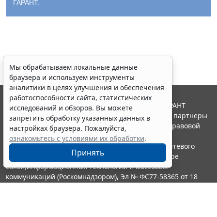
ГАРАНТ.
Мы обрабатываем локальные данные
браузера и используем инструменты
аналитики в целях улучшения и обеспечения
работоспособности сайта, статистических
© ООО "НПП "ГАРАНТ-СЕРВИС", 2026. Система ГАРАНТ
исследований и обзоров. Вы можете
выпускается с 1990 года. Компания "Гарант" и ее партнеры
запретить обработку указанных данных в
являются участниками Российской ассоциации правовой
настройках браузера. Пожалуйста,
информации ГАРАНТ.
ознакомьтесь с условиями их обработки
.
Портал ГАРАНТ.РУ зарегистрирован в качестве сетевого
Принять
издания Федеральной службой по надзору в сфере
связи,информационных технологий и массовых
коммуникаций (Роскомнадзором), Эл № ФС77-58365 от 18
июня 2014 года.
16+