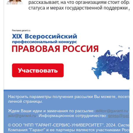
рассказывает, на что организациям стоит обра
статуса и мерах государственной поддержки дл
Настроить параметры получения рассылки Вы можете, посети
личной страницы.
Ждем Ваши идеи и замечания по рассылке:
editor@garant.ru
.
Р
adv@garant.ru
.
Информационное сотрудничество:
press@garan
© ООО "НПП "ГАРАНТ-СЕРВИС-УНИВЕРСИТЕТ", 2024. Система 
Компания "Гарант" и ее партнеры являются участниками Рос