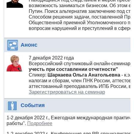
возможность заниматься бизнесом. Об этом е
Путин. Поиск альтернатив заключению под ст
Способом решения задачи, поставленной През
Общественной приемной Уполномоченного по з
вопросам нарушений и преступлений в сфере 
Анонс
7 декабря 2022 года
Всероссийский спутниковый онлайн-семинар
учесть при составлении отчетности"
Спикер:
Шаркаева Ольга Анатольевна
- к.э.
налогам и сборам, член ПНК России, аттесто
аттестованный преподаватель ИПБ России, в
Зарегистрироваться на семинар
События
1-2 декабря 2022 г., Ежегодная международная практич
работы".
Подробнее
1-2 декабря 2022 г., Конференция для PR-специалистов