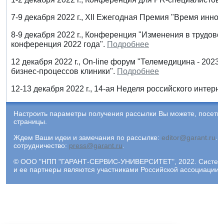
7-9 декабря 2022 г., XII Ежегодная Премия "Время инно
8-9 декабря 2022 г., Конференция "Изменения в трудово
конференция 2022 года".
Подробнее
12 декабря 2022 г., On-line форум "Телемедицина - 2023
бизнес-процессов клиники".
Подробнее
12-13 декабря 2022 г., 14-ая Неделя российского интерн
Настроить параметры получения рассылки Вы можете, посети
страницы.
Ждем Ваши идеи и замечания по рассылке:
editor@garant.ru
.
Р
сотрудничество:
press@garant.ru
.
© ООО "НПП "ГАРАНТ-СЕРВИС-УНИВЕРСИТЕТ", 2022. Система Г
и ее партнеры являются участниками Российской ассоциации