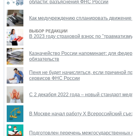
области: разъяснения ФНС России
Как медучреждению спланировать движение м
ВЫБОР РЕДАКЦИИ
В 2023 году страховой взнос по "травматизму"
Казначейство России напоминает: для федера
обязательств
Пеня не будет начисляться, если причиной про
сервисов ФНС России
С 2 декабря 2022 года – новый стандарт медп
В Москве начал работу X Всероссийский съезд
Подготовлен перечень межгосударственных ст