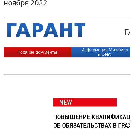
ноября 2022
ГА
Информация Минфина
Горячие документы
и ФНС
П