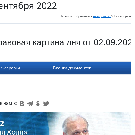
сентября 2022
Письмо отображается
некорректно
? Посмотрите и
авовая картина дня от 02.09.202
с-справки
Бланки документов
к нам в: