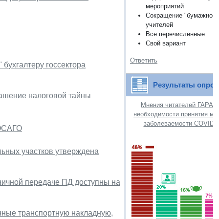
мероприятий
Сокращение "бумажной" 
учителей
Все перечисленные
Свой вариант
Ответить
 бухгалтеру госсектора
Результаты опро
лашение налоговой тайны
Мнения читателей ГАРАНТ
необходимости принятия мер
заболеваемости COVID-1
 ОСАГО
льных участков утверждена
ничной передаче ПД доступны на
нные транспортную накладную,