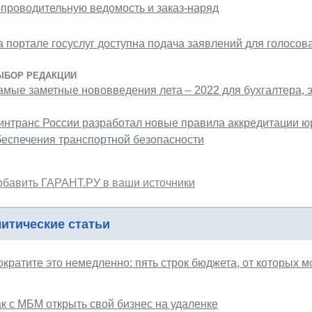
опроводительную ведомость и заказ-наряд
а портале госуслуг доступна подача заявлений для голосов
ЫБОР РЕДАКЦИИ
амые заметные нововведения лета – 2022 для бухгалтера, 
интранс России разработал новые правила аккредитации юр
беспечения транспортной безопасности
обавить ГАРАНТ.РУ в ваши источники
итические статьи
ократите это немедленно: пять строк бюджета, от которых 
ак с МБМ открыть свой бизнес на удаленке