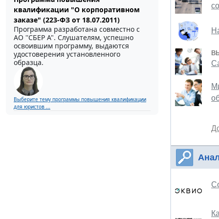
с
квалификации "О корпоративном
заказе" (223-ФЗ от 18.07.2011)
Программа разработана совместно с
Н
АО ''СБЕР А". Слушателям, успешно
освоившим программу, выдаются
В
удостоверения установленного
образца.
С
М
о
Выберите тему программы повышения квалификации
для юристов ...
Д
Анал
С
К