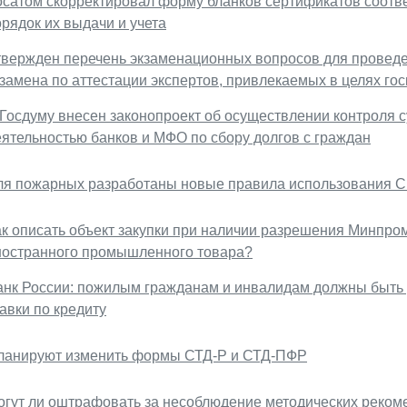
осатом скорректировал форму бланков сертификатов соотве
рядок их выдачи и учета
твержден перечень экзаменационных вопросов для провед
кзамена по аттестации экспертов, привлекаемых в целях го
 Госдуму внесен законопроект об осуществлении контроля 
еятельностью банков и МФО по сбору долгов с граждан
ля пожарных разработаны новые правила использования С
ак описать объект закупки при наличии разрешения Минпро
ностранного промышленного товара?
анк России: пожилым гражданам и инвалидам должны быть
авки по кредиту
ланируют изменить формы СТД-Р и СТД-ПФР
огут ли оштрафовать за несоблюдение методических реком