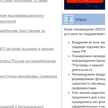
тствия продукции, а также
ения квалификационного
Опрос
сконтроля
Какие нововведения 2022/202
судебными приставами за
для школ вы поддерживаете
Внедрение во всех шко
традиции подъема флаг
ИЗ органов дыхания и зрения
гимна РФ
Планируемое еженедель
информационно-просвет
мторга России на приобретение
"Разговоры о важном" в
деятельности
Рекомендуемое внедрен
 доступны механизмы снижения
формированию функцио
грамотности обучающих
профориентации
Учет мнения родителей 
продленного дня и возм
проведения в них физку
ендаций о региональных
оздоровительных и кул