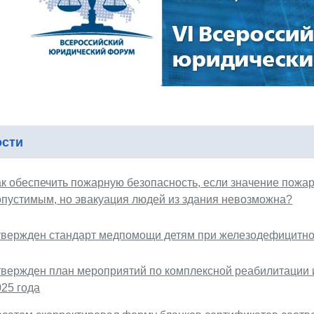
ости
ак обеспечить пожарную безопасность, если значение пожар
опустимым, но эвакуация людей из здания невозможна?
твержден стандарт медпомощи детям при железодефицитн
твержден план мероприятий по комплексной реабилитации 
025 года