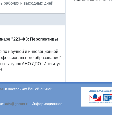
арь рабочих и выходных дней
минаре
"223-ФЗ: Перспективы
тор по научной и инновационной
рофессионального образования"
ых закупок АНО ДПО "Институт
ЕН
ки"
в настройках Вашей личной
ке:
adv@garant.ru
.
Информационное