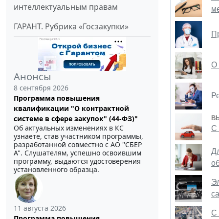
интеллектуальным правам
м
ГАРАНТ. Рубрика «Госзакупки»
П
О 
Анонсы
8 сентября 2026
Р
Программа повышения
квалификации "О контрактной
системе в сфере закупок" (44-ФЗ)"
В
Об актуальных изменениях в КС
С
узнаете, став участником программы,
разработанной совместно с АО ''СБЕР
Д
А". Слушателям, успешно освоившим
программу, выдаются удостоверения
о
установленного образца.
Э
с
11 августа 2026
С
Программа повышения