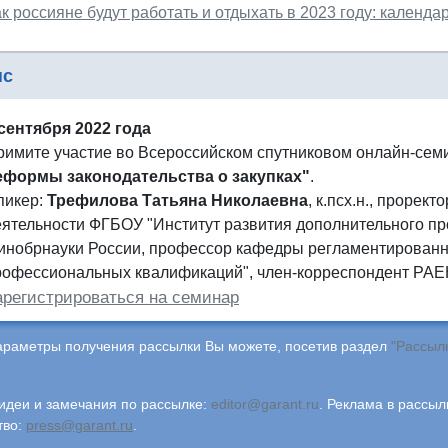
к россияне будут работать и отдыхать в 2023 году: календ
нс
 сентября 2022 года
римите участие во Всероссийском спутниковом онлайн-се
еформы законодательства о закупках"
.
пикер:
Трефилова Татьяна Николаевна
, к.псх.н., прорек
еятельности ФГБОУ "Институт развития дополнительного п
инобрнауки России, профессор кафедры регламентированн
рофессиональных квалификаций", член-корреспондент РА
арегистрироваться на семинар
араметры получения рассылки Вы можете, посетив раздел
"Рассыл
деи и замечания по рассылке:
editor@garant.ru
.
Реклама в рассыл
тво:
press@garant.ru
.