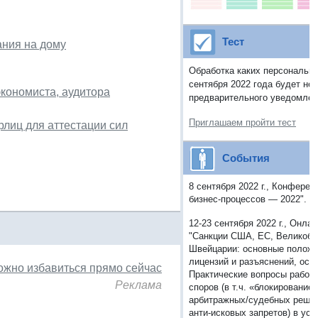
Тест
ания на дому
Обработка каких персональн
сентября 2022 года будет не
экономиста, аудитора
предварительного уведомлен
Приглашаем пройти тест
лиц для аттестации сил
События
8 сентября 2022 г., Конферен
бизнес-процессов — 2022".
П
12-23 сентября 2022 г., Онла
"Санкции США, ЕС, Великобр
Швейцарии: основные положе
лицензий и разъяснений, осп
можно избавиться прямо сейчас
Практические вопросы работ
Реклама
споров (в т.ч. «блокирование
арбитражных/судебных решен
анти-исковых запретов) в усл