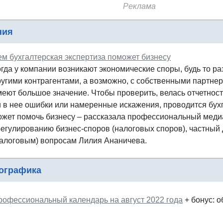
Реклама
ния
ем бухгалтерская экспертиза поможет бизнесу
гда у компании возникают экономические споры, будь то ра
ругими контрагентами, а возможно, с собственными партнер
меют большое значение. Чтобы проверить, велась отчетност
и в нее ошибки или намеренные искажения, проводится бухг
ожет помочь бизнесу – рассказала профессиональный меди
регулированию бизнес-споров (налоговых споров), частный 
налоговым) вопросам Лилия Ананичева.
ографика
рофессиональный календарь на август 2022 года
+
бонус: о