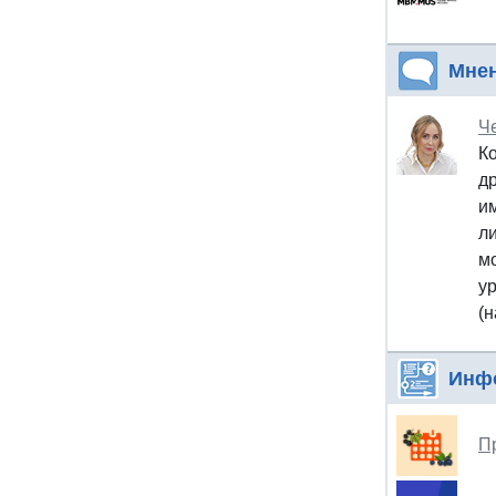
Мне
Ч
Ко
д
и
л
м
у
(
Инф
П