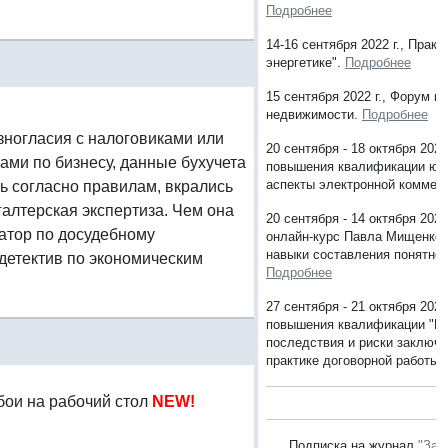
Подробнее
14-16 сентября 2022 г., Практ
энергетике".
Подробнее
15 сентября 2022 г., Форум ю
недвижимости.
Подробнее
зногласия с налоговиками или
20 сентября - 18 октября 2022
ами по бизнесу, данные бухучета
повышения квалификации юр
аспекты электронной коммер
ь согласно правилам, вкрались
алтерская экспертиза. Чем она
20 сентября - 14 октября 2022
атор по досудебному
онлайн-курс Павла Мищенко 
навыки составления понятног
детектив по экономическим
Подробнее
27 сентября - 21 октября 2022
повышения квалификации "Н
последствия и риски заключе
практике договорной работы"
бои на рабочий стол
NEW!
Подписка на журнал
"Зак