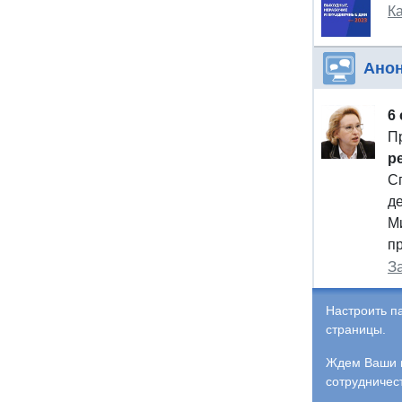
Ка
Ано
6
П
р
С
д
М
п
З
Настроить п
страницы.
Ждем Ваши и
сотрудничес