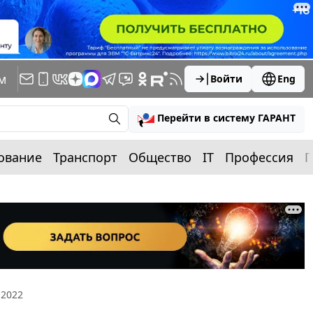
м
Войти
Eng
Перейти в систему ГАРАНТ
ование
Транспорт
Общество
IT
Профессия
П
 2022