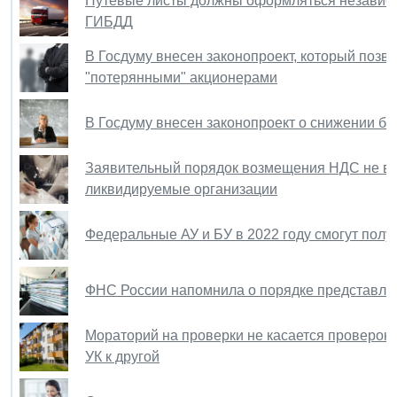
Путевые листы должны оформляться независим
ГИБДД
В Госдуму внесен законопроект, который позв
"потерянными" акционерами
В Госдуму внесен законопроект о снижении бю
Заявительный порядок возмещения НДС не вп
ликвидируемые организации
Федеральные АУ и БУ в 2022 году смогут полу
ФНС России напомнила о порядке представле
Мораторий на проверки не касается проверок 
УК к другой