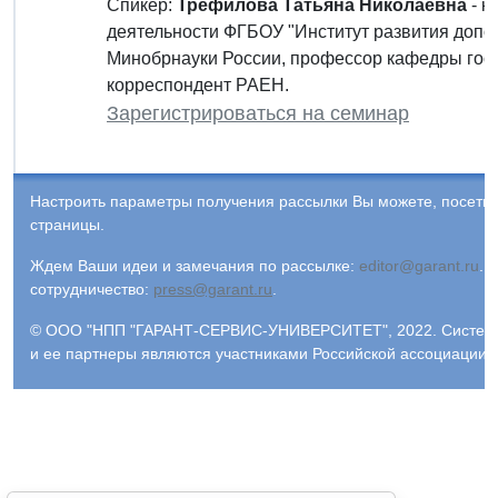
Спикер:
Трефилова Татьяна Николаевна
- к
деятельности ФГБОУ "Институт развития допо
Минобрнауки России, профессор кафедры госу
корреспондент РАЕН.
Зарегистрироваться на семинар
Настроить параметры получения рассылки Вы можете, посети
страницы.
Ждем Ваши идеи и замечания по рассылке:
editor@garant.ru
.
Р
сотрудничество:
press@garant.ru
.
© ООО "НПП "ГАРАНТ-СЕРВИС-УНИВЕРСИТЕТ", 2022. Система Г
и ее партнеры являются участниками Российской ассоциации