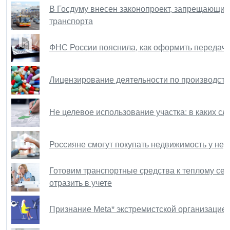
В Госдуму внесен законопроект, запрещающий
транспорта
ФНС России пояснила, как оформить передач
Лицензирование деятельности по производству
Не целевое использование участка: в каких сл
Россияне смогут покупать недвижимость у нер
Готовим транспортные средства к теплому сезо
отразить в учете
Признание Meta* экстремистской организацией