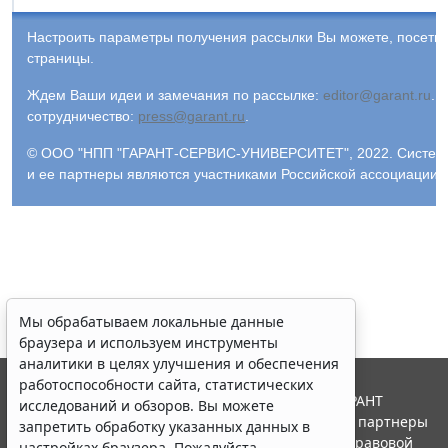
Настроить параметры получения рассылки Вы можете, посети
страницы.
Ждем Ваши идеи и замечания по рассылке:
editor@garant.ru
.
Р
сотрудничество:
press@garant.ru
.
© ООО "НПП "ГАРАНТ-СЕРВИС-УНИВЕРСИТЕТ", 2022. Система Г
и ее партнеры являются участниками Российской ассоциации
Мы обрабатываем локальные данные
браузера и используем инструменты
аналитики в целях улучшения и обеспечения
работоспособности сайта, статистических
© ООО "НПП "ГАРАНТ-СЕРВИС", 2026. Система ГАРАНТ
исследований и обзоров. Вы можете
выпускается с 1990 года. Компания "Гарант" и ее партнеры
запретить обработку указанных данных в
являются участниками Российской ассоциации правовой
настройках браузера. Пожалуйста,