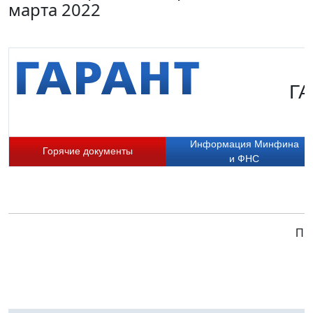
марта 2022
ГА
Информация Минфина
Горячие документы
и ФНС
При