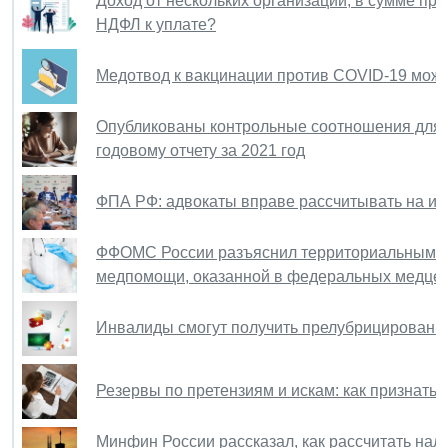
Доход от нескольких организаций, в сумме пр
НДФЛ к уплате?
Медотвод к вакцинации против COVID-19 можно
Опубликованы контрольные соотношения для 
годовому отчету за 2021 год
ФПА РФ: адвокаты вправе рассчитывать на ин
ФФОМС России разъяснил территориальным ф
медпомощи, оказанной в федеральных медце
Инвалиды смогут получить прелубрицированн
Резервы по претензиям и искам: как признать 
Минфин России рассказал, как рассчитать нал