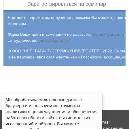
Зарегистрироваться на семинар
Настроить параметры получения рассылки Вы можете, посети
страницы.
Ждем Ваши идеи и замечания по рассылке:
editor@garant.ru
.
Р
сотрудничество:
press@garant.ru
.
© ООО "НПП "ГАРАНТ-СЕРВИС-УНИВЕРСИТЕТ", 2022. Система Г
и ее партнеры являются участниками Российской ассоциации
Мы обрабатываем локальные данные
браузера и используем инструменты
аналитики в целях улучшения и обеспечения
работоспособности сайта, статистических
© ООО "НПП "ГАРАНТ-СЕРВИС", 2026. Система ГАРАНТ
исследований и обзоров. Вы можете
выпускается с 1990 года. Компания "Гарант" и ее партнеры