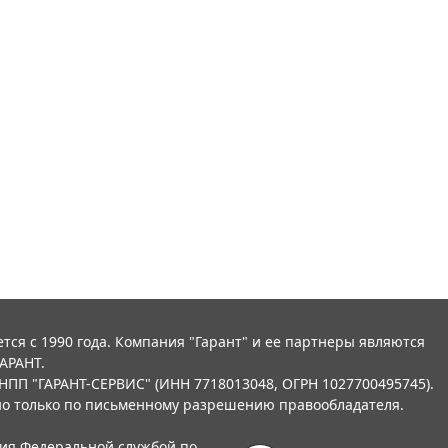
тся с 1990 года. Компания "Гарант" и ее партнеры являются
АРАНТ.
НПП "ГАРАНТ-СЕРВИС" (ИНН 7718013048, ОГРН 1027700495745).
о только по письменному разрешению правообладателя.
ния Федеральной службой по