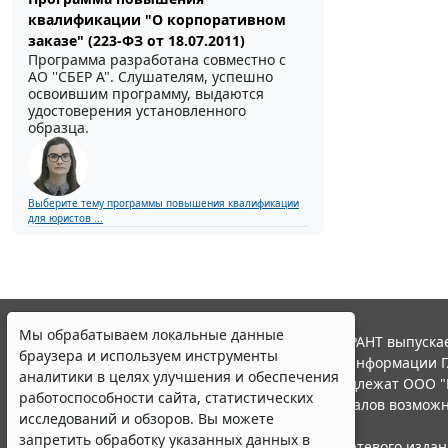
квалификации "О корпоративном
заказе" (223-ФЗ от 18.07.2011)
Программа разработана совместно с
АО ''СБЕР А". Слушателям, успешно
освоившим программу, выдаются
удостоверения установленного
образца.
Выберите тему программы повышения квалификации
для юристов ...
Мы обрабатываем локальные данные
© ООО "НПП "ГАРАНТ-СЕРВИС", 2026. Система ГАРАНТ выпускае
браузера и используем инструменты
участниками Российской ассоциации правовой информации Г
аналитики в целях улучшения и обеспечения
Все права на материалы сайта ГАРАНТ.РУ принадлежат ООО "
работоспособности сайта, статистических
Полное или частичное воспроизведение материалов возможн
исследований и обзоров. Вы можете
Правила использования портала.
запретить обработку указанных данных в
Портал ГАРАНТ.РУ зарегистрирован в качестве сетевого изда