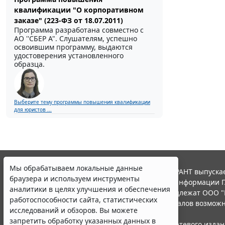
квалификации "О корпоративном
заказе" (223-ФЗ от 18.07.2011)
Программа разработана совместно с
АО ''СБЕР А". Слушателям, успешно
освоившим программу, выдаются
удостоверения установленного
образца.
Выберите тему программы повышения квалификации
для юристов ...
Мы обрабатываем локальные данные
© ООО "НПП "ГАРАНТ-СЕРВИС", 2026. Система ГАРАНТ выпускае
браузера и используем инструменты
участниками Российской ассоциации правовой информации Г
аналитики в целях улучшения и обеспечения
Все права на материалы сайта ГАРАНТ.РУ принадлежат ООО "
работоспособности сайта, статистических
Полное или частичное воспроизведение материалов возможн
исследований и обзоров. Вы можете
Правила использования портала.
запретить обработку указанных данных в
Портал ГАРАНТ.РУ зарегистрирован в качестве сетевого изда