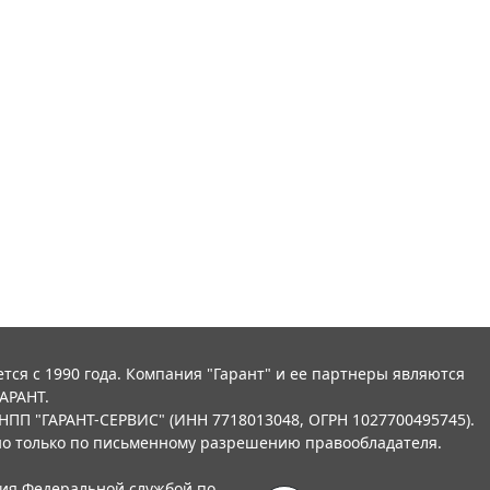
тся с 1990 года. Компания "Гарант" и ее партнеры являются
АРАНТ.
НПП "ГАРАНТ-СЕРВИС" (ИНН 7718013048, ОГРН 1027700495745).
о только по письменному разрешению правообладателя.
ния Федеральной службой по