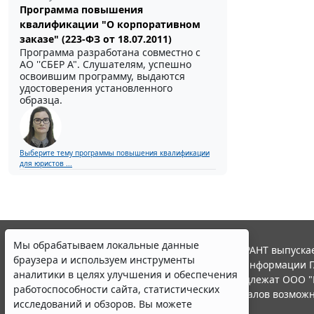
Программа повышения
квалификации "О корпоративном
заказе" (223-ФЗ от 18.07.2011)
Программа разработана совместно с
АО ''СБЕР А". Слушателям, успешно
освоившим программу, выдаются
удостоверения установленного
образца.
Выберите тему программы повышения квалификации
для юристов ...
Мы обрабатываем локальные данные
© ООО "НПП "ГАРАНТ-СЕРВИС", 2026. Система ГАРАНТ выпускае
браузера и используем инструменты
участниками Российской ассоциации правовой информации Г
аналитики в целях улучшения и обеспечения
Все права на материалы сайта ГАРАНТ.РУ принадлежат ООО "
работоспособности сайта, статистических
Полное или частичное воспроизведение материалов возможн
исследований и обзоров. Вы можете
Правила использования портала.