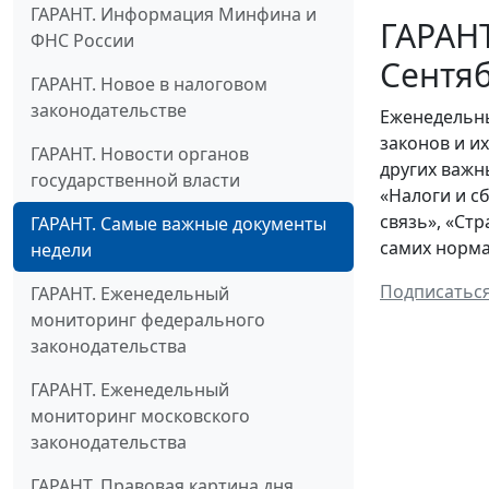
ГАРАНТ. Информация Минфина и
ГАРАНТ
ФНС России
Сентяб
ГАРАНТ. Новое в налоговом
законодательстве
Еженедельны
законов и и
ГАРАНТ. Новости органов
других важн
государственной власти
«Налоги и с
связь», «Ст
ГАРАНТ. Самые важные документы
самих норма
недели
Подписатьс
ГАРАНТ. Еженедельный
мониторинг федерального
законодательства
ГАРАНТ. Еженедельный
мониторинг московского
законодательства
ГАРАНТ. Правовая картина дня