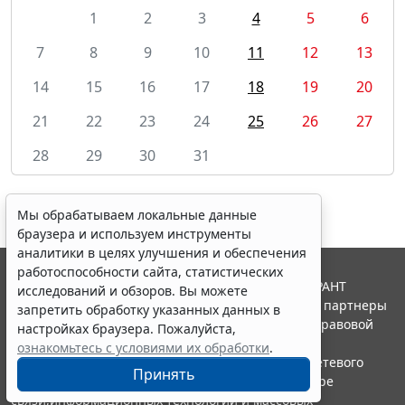
1
2
3
4
5
6
7
8
9
10
11
12
13
14
15
16
17
18
19
20
21
22
23
24
25
26
27
28
29
30
31
Мы обрабатываем локальные данные
браузера и используем инструменты
аналитики в целях улучшения и обеспечения
работоспособности сайта, статистических
© ООО "НПП "ГАРАНТ-СЕРВИС", 2026. Система ГАРАНТ
исследований и обзоров. Вы можете
выпускается с 1990 года. Компания "Гарант" и ее партнеры
запретить обработку указанных данных в
являются участниками Российской ассоциации правовой
настройках браузера. Пожалуйста,
информации ГАРАНТ.
ознакомьтесь с условиями их обработки
.
Портал ГАРАНТ.РУ зарегистрирован в качестве сетевого
Принять
издания Федеральной службой по надзору в сфере
связи,информационных технологий и массовых