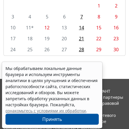
1
2
3
4
5
6
7
8
9
10
11*
12
13
14
15
16
17
18
19
20
21
22
23
24
25
26
27
28
29
30
Мы обрабатываем локальные данные
браузера и используем инструменты
аналитики в целях улучшения и обеспечения
работоспособности сайта, статистических
© ООО "НПП "ГАРАНТ-СЕРВИС", 2026. Система ГАРАНТ
исследований и обзоров. Вы можете
выпускается с 1990 года. Компания "Гарант" и ее партнеры
запретить обработку указанных данных в
являются участниками Российской ассоциации правовой
настройках браузера. Пожалуйста,
информации ГАРАНТ.
ознакомьтесь с условиями их обработки
.
Портал ГАРАНТ.РУ зарегистрирован в качестве сетевого
Принять
издания Федеральной службой по надзору в сфере
связи,информационных технологий и массовых