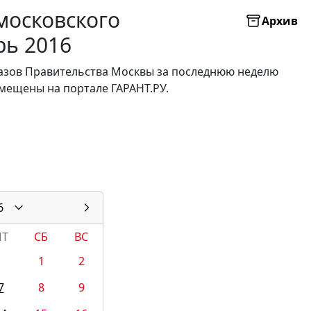
московского
Архив
рь 2016
казов Правительства Москвы за последнюю неделю
мещены на портале ГАРАНТ.РУ.
6
ПТ
СБ
ВС
1
2
7
8
9