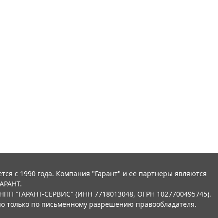
тся с 1990 года. Компания "Гарант" и ее партнеры являются
АРАНТ.
НПП "ГАРАНТ-СЕРВИС" (ИНН 7718013048, ОГРН 1027700495745).
о только по письменному разрешению правообладателя.