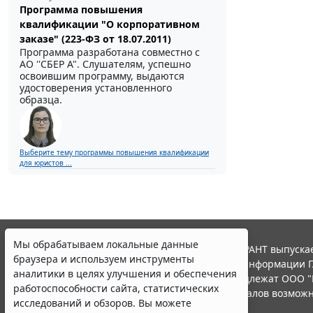
Программа повышения
квалификации "О корпоративном
заказе" (223-ФЗ от 18.07.2011)
Программа разработана совместно с
АО ''СБЕР А". Слушателям, успешно
освоившим программу, выдаются
удостоверения установленного
образца.
Выберите тему программы повышения квалификации
для юристов ...
Мы обрабатываем локальные данные
© ООО "НПП "ГАРАНТ-СЕРВИС", 2026. Система ГАРАНТ выпускае
браузера и используем инструменты
участниками Российской ассоциации правовой информации Г
аналитики в целях улучшения и обеспечения
Все права на материалы сайта ГАРАНТ.РУ принадлежат ООО "
работоспособности сайта, статистических
Полное или частичное воспроизведение материалов возможн
исследований и обзоров. Вы можете
Правила использования портала.