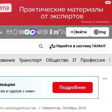
м
Войти
Eng
Перейти в систему ГАРАНТ
ование
Транспорт
Общество
IT
Профессия
П
го законодательства
Навигатор. Октябрь 2016