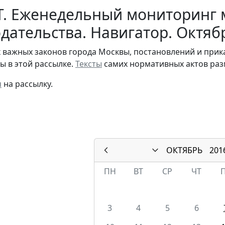
Т. Еженедельный мониторинг 
дательства. Навигатор. Октяб
 важных законов города Москвы, постановлений и при
ы в этой рассылке.
Тексты
самих нормативных актов раз
я
на рассылку.
ОКТЯБРЬ
201
ПН
ВТ
СР
ЧТ
3
4
5
6