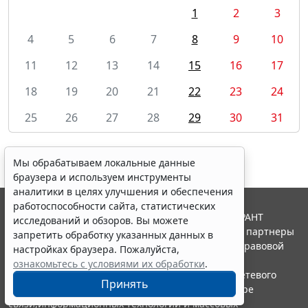
1
2
3
4
5
6
7
8
9
10
11
12
13
14
15
16
17
18
19
20
21
22
23
24
25
26
27
28
29
30
31
Мы обрабатываем локальные данные
браузера и используем инструменты
аналитики в целях улучшения и обеспечения
работоспособности сайта, статистических
© ООО "НПП "ГАРАНТ-СЕРВИС", 2026. Система ГАРАНТ
исследований и обзоров. Вы можете
выпускается с 1990 года. Компания "Гарант" и ее партнеры
запретить обработку указанных данных в
являются участниками Российской ассоциации правовой
настройках браузера. Пожалуйста,
информации ГАРАНТ.
ознакомьтесь с условиями их обработки
.
Портал ГАРАНТ.РУ зарегистрирован в качестве сетевого
Принять
издания Федеральной службой по надзору в сфере
связи,информационных технологий и массовых