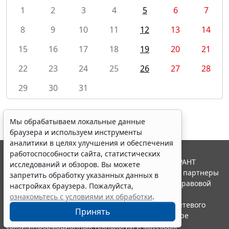
1
2
3
4
5
6
7
8
9
10
11
12
13
14
15
16
17
18
19
20
21
22
23
24
25
26
27
28
29
30
31
Мы обрабатываем локальные данные
браузера и используем инструменты
аналитики в целях улучшения и обеспечения
работоспособности сайта, статистических
© ООО "НПП "ГАРАНТ-СЕРВИС", 2026. Система ГАРАНТ
исследований и обзоров. Вы можете
выпускается с 1990 года. Компания "Гарант" и ее партнеры
запретить обработку указанных данных в
являются участниками Российской ассоциации правовой
настройках браузера. Пожалуйста,
информации ГАРАНТ.
ознакомьтесь с условиями их обработки
.
Портал ГАРАНТ.РУ зарегистрирован в качестве сетевого
Принять
издания Федеральной службой по надзору в сфере
связи,информационных технологий и массовых