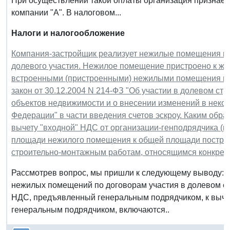
При осуществлении такой оплаты организация признает
компании "А". В налоговом...
Налоги и налогообложение
Компания-застройщик реализует нежилые помещения в 
долевого участия. Нежилое помещение пристроено к жи
встроенными (пристроенными) нежилыми помещения на
закон от 30.12.2004 N 214-ФЗ "Об участии в долевом ст
объектов недвижимости и о внесении изменений в неко
Федерации" в части введения счетов эскроу. Каким обр
вычету "входной" НДС от организации-генподрядчика (
площади нежилого помещения к общей площади построе
строительно-монтажным работам, относящимся конкрет
Рассмотрев вопрос, мы пришли к следующему выводу: В
нежилых помещений по договорам участия в долевом ст
НДС, предъявленный генеральным подрядчиком, к выче
генеральным подрядчиком, включаются..