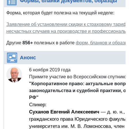
Формы, бланки документов, образцы
Форма, которая будет полезна на текущей неделе:
Заявление об установлении скидки к страховому тарифу
несчастных случаев на производстве и профессиональн
Другие
856
+
полезных в работе
форм, бланков и образц
Анонс
6 ноября 2019 года
Примите участие во Всероссийском спутнико
"Корпоративное право: актуальные вопр
законодательства и судебной практики, о
РФ"
Спикер:
Суханов Евгений Алексеевич
— д. ю. н.,
гражданского права Юридического факульте
университета им. М. В. Ломоносова, член 