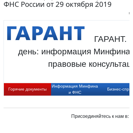
ФНС России от 29 октября 2019
Пи
ГАРАНТ. Г
день: информация Минфина 
правовые консультаци
Информация Минфина
Горячие документы
Бизнес-спра
и ФНС
Присоединяйтесь к нам в: