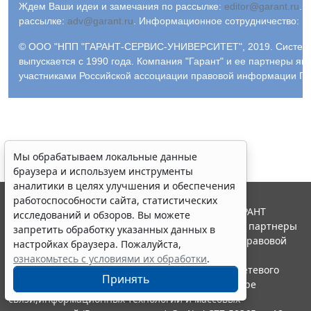
Ждем Ваши идеи и замечания по рассылке:
editor@garant.ru
.
Р
рассылке:
adv@garant.ru
.
Информационное сотрудничество:
p
© ООО "НПП "ГАРАНТ-СЕРВИС-УНИВЕРСИТЕТ", 2019. Систем
выпускается с 1990 года. Компания "Гарант" и ее партнеры яв
участниками Российской ассоциации правовой информации ГА
Мы обрабатываем локальные данные
браузера и используем инструменты
аналитики в целях улучшения и обеспечения
работоспособности сайта, статистических
© ООО "НПП "ГАРАНТ-СЕРВИС", 2026. Система ГАРАНТ
исследований и обзоров. Вы можете
выпускается с 1990 года. Компания "Гарант" и ее партнеры
запретить обработку указанных данных в
являются участниками Российской ассоциации правовой
настройках браузера. Пожалуйста,
информации ГАРАНТ.
ознакомьтесь с условиями их обработки
.
Портал ГАРАНТ.РУ зарегистрирован в качестве сетевого
Принять
издания Федеральной службой по надзору в сфере
связи,информационных технологий и массовых