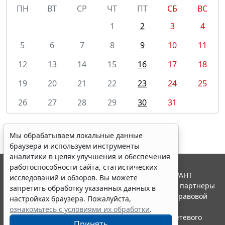
ПН
ВТ
СР
ЧТ
ПТ
СБ
ВС
1
2
3
4
5
6
7
8
9
10
11
12
13
14
15
16
17
18
19
20
21
22
23
24
25
26
27
28
29
30
31
Мы обрабатываем локальные данные
браузера и используем инструменты
аналитики в целях улучшения и обеспечения
работоспособности сайта, статистических
© ООО "НПП "ГАРАНТ-СЕРВИС", 2026. Система ГАРАНТ
исследований и обзоров. Вы можете
выпускается с 1990 года. Компания "Гарант" и ее партнеры
запретить обработку указанных данных в
являются участниками Российской ассоциации правовой
настройках браузера. Пожалуйста,
информации ГАРАНТ.
ознакомьтесь с условиями их обработки
.
Портал ГАРАНТ.РУ зарегистрирован в качестве сетевого
Принять