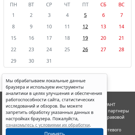
ПН
ВТ
СР
ЧТ
ПТ
СБ
ВС
1
2
3
4
5
6
7
8
9
10
11
12
13
14
15
16
17
18
19
20
21
22
23
24
25
26
27
28
29
30
31
Мы обрабатываем локальные данные
браузера и используем инструменты
аналитики в целях улучшения и обеспечения
работоспособности сайта, статистических
© ООО "НПП "ГАРАНТ-СЕРВИС", 2026. Система ГАРАНТ
исследований и обзоров. Вы можете
выпускается с 1990 года. Компания "Гарант" и ее партнеры
запретить обработку указанных данных в
являются участниками Российской ассоциации правовой
настройках браузера. Пожалуйста,
информации ГАРАНТ.
ознакомьтесь с условиями их обработки
.
Портал ГАРАНТ.РУ зарегистрирован в качестве сетевого
Принять