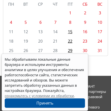
ПН
ВТ
СР
ЧТ
ПТ
СБ
ВС
1
2
3
4
5
6
7
8
9
10
11
12
13
14
15
16
17
18
19
20
21
22
23
24
25
26
27
28
29
30
31
Мы обрабатываем локальные данные
браузера и используем инструменты
аналитики в целях улучшения и обеспечения
работоспособности сайта, статистических
исследований и обзоров. Вы можете
запретить обработку указанных данных в
© ООО "НПП "ГАРАНТ-СЕРВИС", 2026. Система ГАРАНТ
настройках браузера. Пожалуйста,
выпускается с 1990 года. Компания "Гарант" и ее партнеры
ознакомьтесь с условиями их обработки
.
являются участниками Российской ассоциации правовой
информации ГАРАНТ.
Принять
Портал ГАРАНТ.РУ зарегистрирован в качестве сетевого