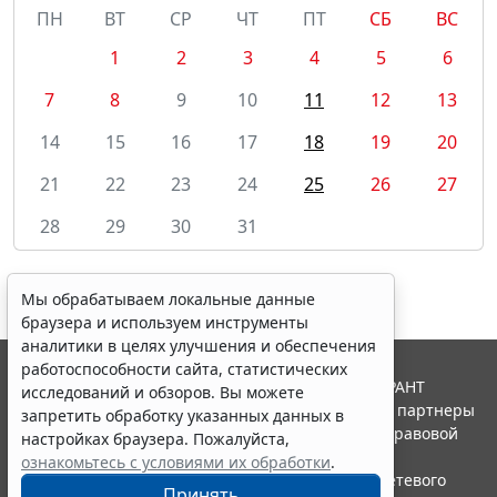
ПН
ВТ
СР
ЧТ
ПТ
СБ
ВС
1
2
3
4
5
6
7
8
9
10
11
12
13
14
15
16
17
18
19
20
21
22
23
24
25
26
27
28
29
30
31
Мы обрабатываем локальные данные
браузера и используем инструменты
аналитики в целях улучшения и обеспечения
работоспособности сайта, статистических
© ООО "НПП "ГАРАНТ-СЕРВИС", 2026. Система ГАРАНТ
исследований и обзоров. Вы можете
выпускается с 1990 года. Компания "Гарант" и ее партнеры
запретить обработку указанных данных в
являются участниками Российской ассоциации правовой
настройках браузера. Пожалуйста,
информации ГАРАНТ.
ознакомьтесь с условиями их обработки
.
Портал ГАРАНТ.РУ зарегистрирован в качестве сетевого
Принять