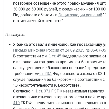
повторное совершение этого правонарушения штраф
30 000 до 50 000 рублей, с юридических - от 100 000
Подробности об этом - в
Энциклопедии решений
"От
статистической отчетности".
Госзакупки
У банка отозвали лицензию. Как госзаказчику у
Письмо Минфина России от 24.09.2015 № 05-07-05/
В соответствии с
ч. 1 ст. 45
Федерального закона от 0
и исполнения контрактов принимают банковские гар
на осуществление банковских операций кредитная о
требованиями
ст. 23.1
Федерального закона от 02.12.
случае признания ее банкротом - в соответствии с
"О несостоятельности (банкротстве)".
Согласно
п. 1 ст. 371
ГК РФ независимая гарантия, ко
отозвана или изменена гарантом, если в ней не пр
419
ГК РФ, специалисты финансового ведомства при
банковской гарантии, с учетом условий ее предоста