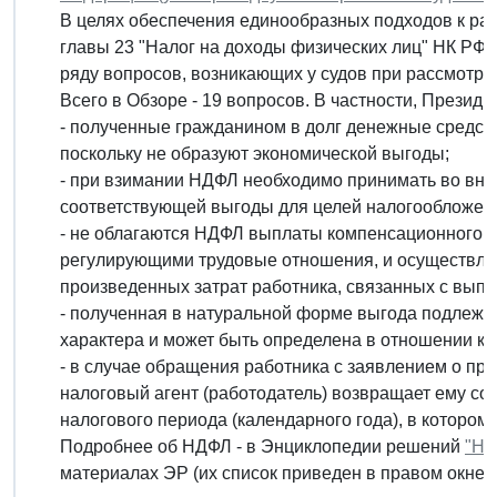
В целях обеспечения единообразных подходов к ра
главы 23 "Налог на доходы физических лиц" НК Р
ряду вопросов, возникающих у судов при рассмотр
Всего в Обзоре - 19 вопросов. В частности, Президи
- полученные гражданином в долг денежные средст
поскольку не образуют экономической выгоды;
- при взимании НДФЛ необходимо принимать во вним
соответствующей выгоды для целей налогообложен
- не облагаются НДФЛ выплаты компенсационного х
регулирующими трудовые отношения, и осуществля
произведенных затрат работника, связанных с вып
- полученная в натуральной форме выгода подлежит
характера и может быть определена в отношении к
- в случае обращения работника с заявлением о пр
налоговый агент (работодатель) возвращает ему с
налогового периода (календарного года), в котором
Подробнее об НДФЛ - в Энциклопедии решений
"На
материалах ЭР (их список приведен в правом окне в