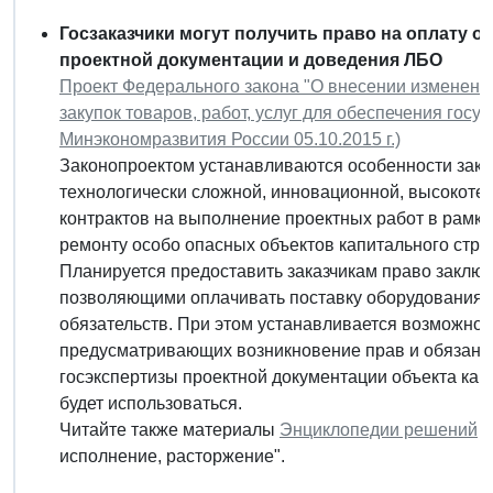
Госзаказчики могут получить право на оплату 
проектной документации и доведения ЛБО
Проект Федерального закона "О внесении изменени
закупок товаров, работ, услуг для обеспечения гос
Минэкономразвития России 05.10.2015 г.)
Законопроектом устанавливаются особенности заклю
технологически сложной, инновационной, высокоте
контрактов на выполнение проектных работ в рамках
ремонту особо опасных объектов капитального стро
Планируется предоставить заказчикам право заключ
позволяющими оплачивать поставку оборудования 
обязательств. При этом устанавливается возможност
предусматривающих возникновение прав и обязанно
госэкспертизы проектной документации объекта кап
будет использоваться.
Читайте также материалы
Энциклопедии решений
п
исполнение, расторжение".