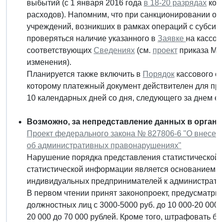
выбытий (с 1 января 2016 года
в 18-20 разрядах
код
расходов). Напомним, что при санкционировании о
учреждений, возникших в рамках операций с субсид
проверяться наличие указанного в
Заявке
на кассо
соответствующих
Сведениях
(см.
проект
приказа Ми
изменения).
Планируется также включить в
Порядок
кассового о
которому платежный документ действителен для пре
10 календарных дней со дня, следующего за днем ег
Возможно, за непредставление данных в органы
Проект федерального закона № 827806-6 "О внесен
об административных правонарушениях"
Нарушение порядка представления статистической
статистической информации является основанием д
индивидуальных предпринимателей к администрати
В первом чтении принят законопроект, предусматр
должностных лиц с 3000-5000 руб. до 10 000-20 000
20 000 до 70 000 рублей. Кроме того, штрафовать б