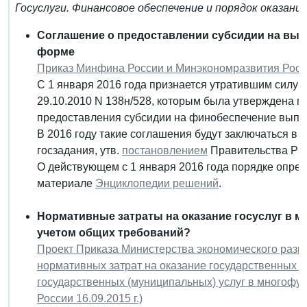
Госуслуги. Финансовое обеспечение и порядок оказани
Соглашение о предоставлении субсидии на вып
форме
Приказ Минфина России и Минэкономразвития Росси
С 1 января 2016 года признается утратившим силу
п
29.10.2010 N 138н/528, которым была утверждена 
предоставления субсидии на финобеспечение вып
В 2016 году такие соглашения будут заключаться в
госзадания, утв.
постановлением
Правительства РФ 
О действующем с 1 января 2016 года порядке опред
материале
Энциклопедии решений
.
Нормативные затраты на оказание госуслуг в 
учетом общих требований?
Проект Приказа Министерства экономического разв
нормативных затрат на оказание государственных 
государственных (муниципальных) услуг в многофун
России 16.09.2015 г.)