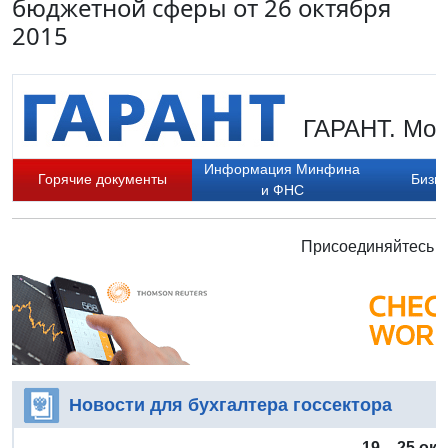
бюджетной сферы от 26 октября
2015
ГАРАНТ. Мон
Информация Минфина
Горячие документы
Бизне
и ФНС
Присоединяйтесь к
Новости для бухгалтера госсектора
19 – 25 ок