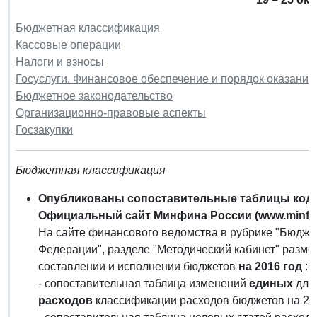
Бюджетная классификация
Кассовые операции
Налоги и взносы
Госуслуги. Финансовое обеспечение и порядок оказания
Бюджетное законодательство
Организационно-правовые аспекты
Госзакупки
Бюджетная классификация
Опубликованы сопоставительные таблицы код
Официальный сайт Минфина России (www.minfin
На сайте финансового ведомства в рубрике "Бюдже
Федерации", разделе "Методический кабинет" раз
составлении и исполнении бюджетов
на 2016 год
:
- сопоставительная таблица изменений
единых
для
расходов
классификации расходов бюджетов на 201