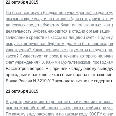
22 октября 2015
На базе техникума (бюджетное учреждение) создано уче
оказывающее услуги по питанию (для сотрудников, студ
денежных средств буфетом будет использоваться контрол
деятельность буфета находится в стадии организации, т
зачисление средств из кассы на лицевой счет - в один д
выручка, полученная буфетом, должна быть оприходован
учреждения? Какие первичные документы следует при эт
кассе? Существует ли срок, в течение которого налична
счет учреждения? 3. Какими бухгалтерскими проводками
Рассмотрев вопрос, мы пришли к следующему выводу: 
приходные и расходные кассовые ордера с отражением и
Банка России N 3210-У. Законодательство не содержит 
21 октября 2015
В учреждении принято решение о начислении страховы
выплату заработной платы, выходного пособия при увол
По какому виду расходов и по какому коду КОСГУ следу