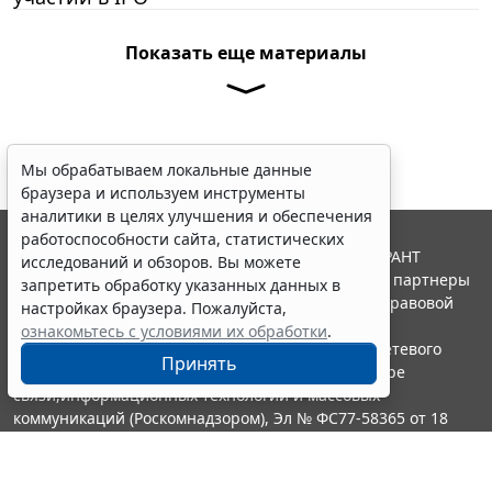
Показать еще материалы
Мы обрабатываем локальные данные
браузера и используем инструменты
аналитики в целях улучшения и обеспечения
работоспособности сайта, статистических
© ООО "НПП "ГАРАНТ-СЕРВИС", 2026. Система ГАРАНТ
исследований и обзоров. Вы можете
выпускается с 1990 года. Компания "Гарант" и ее партнеры
запретить обработку указанных данных в
являются участниками Российской ассоциации правовой
настройках браузера. Пожалуйста,
информации ГАРАНТ.
ознакомьтесь с условиями их обработки
.
Портал ГАРАНТ.РУ зарегистрирован в качестве сетевого
Принять
издания Федеральной службой по надзору в сфере
связи,информационных технологий и массовых
коммуникаций (Роскомнадзором), Эл № ФС77-58365 от 18
июня 2014 года.
16+